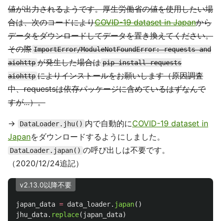
値が出力されるようです。厚生労働省の値を使用したい場
合は、次のコードにより
COVID-19 dataset in Japan
から
データをダウンロードしてデータを置き換えてください。
その際
ImportError/ModuleNotFoundError: requests and
が発生した場合は
aiohttp
pip install requests
によりインストールをお願いします（原因調査
aiohttp
中、requestsは依存パッケージに含めているはずなんで
すが...）。
→
内で自動的に
COVID-19 dataset in
DataLoader.jhu()
Japan
をダウンロードするようにしました。
の呼び出しは不要です。
DataLoader.japan()
（2020/12/24追記）
v2.13.0以降不要
japan_data
=
data_loader
.
japan
()
jhu_data
.
replace
(
japan_data
)