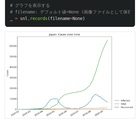
# グラフを表示する

_
=
snl
.
records
(
filename
=
None
)