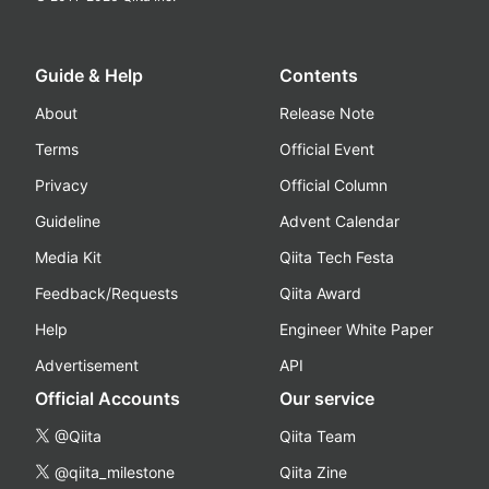
Guide & Help
Contents
About
Release Note
Terms
Official Event
Privacy
Official Column
Guideline
Advent Calendar
Media Kit
Qiita Tech Festa
Feedback/Requests
Qiita Award
Help
Engineer White Paper
Advertisement
API
Official Accounts
Our service
@Qiita
Qiita Team
@qiita_milestone
Qiita Zine