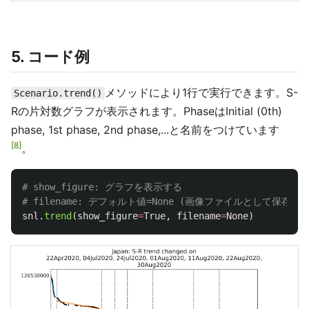
5. コード例
メソッドにより1行で実行できます。S-
Scenario.trend()
Rの片対数グラフが表示されます。PhaseはInitial (0th)
phase, 1st phase, 2nd phase,...と名前をつけています
8
。
# show_figure: グラフを表示する

snl
.
trend
(
show_figure
=
True
,
filename
=
None
)