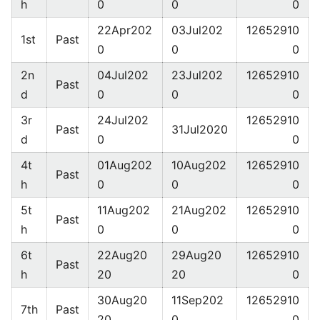
h
0
0
0
22Apr202
03Jul202
12652910
1st
Past
0
0
0
2n
04Jul202
23Jul202
12652910
Past
d
0
0
0
3r
24Jul202
12652910
Past
31Jul2020
d
0
0
4t
01Aug202
10Aug202
12652910
Past
h
0
0
0
5t
11Aug202
21Aug202
12652910
Past
h
0
0
0
6t
22Aug20
29Aug20
12652910
Past
h
20
20
0
30Aug20
11Sep202
12652910
7th
Past
20
0
0