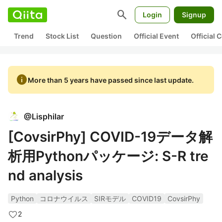
search
Login
Signup
Trend
Stock List
Question
Official Event
Official
info
More than 5 years have passed since last update.
@
Lisphilar
[CovsirPhy] COVID-19データ解
析用Pythonパッケージ: S-R tre
nd analysis
Python
コロナウイルス
SIRモデル
COVID19
CovsirPhy
2