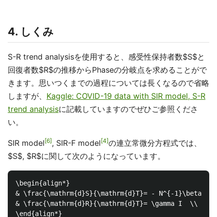
4. しくみ
S-R trend analysisを使用すると、感受性保持者数$S$と
回復者数$R$の推移からPhaseの分岐点を求めることがで
きます。思いつくまでの過程については長くなるので省略
しますが、
Kaggle: COVID-19 data with SIR model, S-R
trend analysis
に記載していますのでぜひご参照くださ
い。
6
4
SIR model
, SIR-F model
の連立常微分方程式では、
$S$, $R$に関して次のようになっています。
\begin{align*}

& \frac{\mathrm{d}S}{\mathrm{d}T}= - N^{-1}\beta S I
& \frac{\mathrm{d}R}{\mathrm{d}T}= \gamma I  \\
