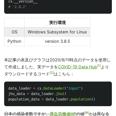
cs
.
__version__
実行環境
OS
Windows Subsystem for Linux
Python
version 3.8.5
本記事の表及びグラフは2020/9/11時点のデータを使用し
1
て作成しました。実データを
COVID-19 Data Hub
より
2
ダウンロードするコード
はこちら：
data_loader
=
cs
.
DataLoader
(
"
input
"
)
jhu_data
=
data_loader
.
jhu
()
population_data
=
data_loader
.
population
()
3
日本の感染者数ですが、
厚生労働省HP
の値
とは異なる