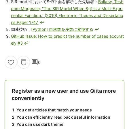
SIR modelにおいてS-R平面を解析した先駆者：
Balkew, Tesh
ome Mogessie, "The SIR Model When S(t) is a Multi-Expo
nential Function." (2010).Electronic Theses and Dissertatio
ns.Paper 1747.
↩
関連技術：
[Python] 自然数を序数に変換する
↩
GitHub issue: How to predict the number of cases accurat
ely #3
↩
comment
0
Register as a new user and use Qiita more
conveniently
You get articles that match your needs
You can efficiently read back useful information
You can use dark theme