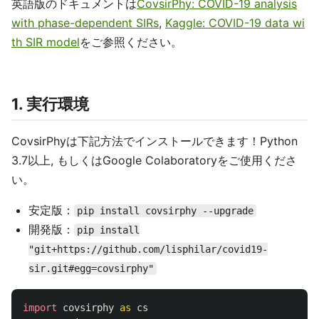
英語版のドキュメントは
CovsirPhy: COVID-19 analysis
with phase-dependent SIRs
,
Kaggle: COVID-19 data wi
th SIR model
をご参照ください。
1. 実行環境
CovsirPhyは下記方法でインストールできます！Python
3.7以上, もしくはGoogle Colaboratoryをご使用くださ
い。
安定版：
pip install covsirphy --upgrade
開発版：
pip install
"git+https://github.com/lisphilar/covid19-
sir.git#egg=covsirphy"
import
covsirphy
as
cs