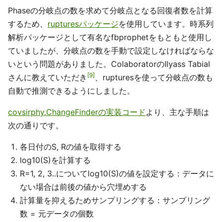
Phaseの分岐点の数を求めて分岐点となる回復者数を計算
するため、
rupturesパッケージ
を使用しています。時系列
解析パッケージとして有名なfbprophetをもともと使用し
ていましたが、分岐点の数を手動で設定しなければならな
いという問題がありました。ColaboratorのIlyass Tabial
9
さんに教えていただき
、rupturesを使って分岐点の数も
自動で推測できるようにしました。
covsirphy.ChangeFinderの実装コード
より、主な手順は
次の通りです。
各日付のS, Rの値を取得する
log10(S)を計算する
R=1, 2, 3..についてlog10(S)の値を設定する：データに
ない場合は前後の値から穴埋めする
計算量を抑えるためサンプリングする：サンプリング
数 = 元データの個数