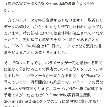
4
（前述の実データ及びSIR-F modelの波形
より明ら
か）。
一方でパラメータが毎日変動するとなりますと、取得した
データの値ひとつひとつにかなり依存した解析になってし
まいます。特に初期において検査体制が確立されていなか
ったこと、無症状でも感染力を持つ可能性があることか
ら、COVID-19の場合は1日1日のデータではなく流行の概
形を捉えることが必要と考えました。
そこでCovsirPhyでは、パラメータが一定と思われる期間
に細かく分割することで両者のいいとこ取りをしようと考
えました。「パラメータが一定となる期間」を"Phase"と
呼んでいます。流行開始から終息まで、パラメータの異な
るPhaseが複数連なります。コードは別の記事に記載する
予定ですが、たとえばSIR-F modelの実行再生産数
$R_{\mathrm{t}}$はグラフのように階段状に変化すると