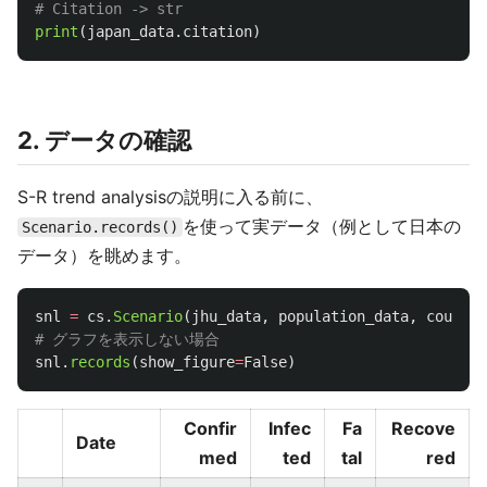
print
(
japan_data
.
citation
)
2. データの確認
S-R trend analysisの説明に入る前に、
を使って実データ（例として日本の
Scenario.records()
データ）を眺めます。
snl
=
cs
.
Scenario
(
jhu_data
,
population_data
,
country
snl
.
records
(
show_figure
=
False
)
Confir
Infec
Fa
Recove
Date
med
ted
tal
red