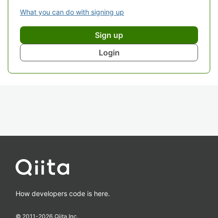
What you can do with signing up
Sign up
Login
How developers code is here.
© 2011-
2026
Qiita Inc.