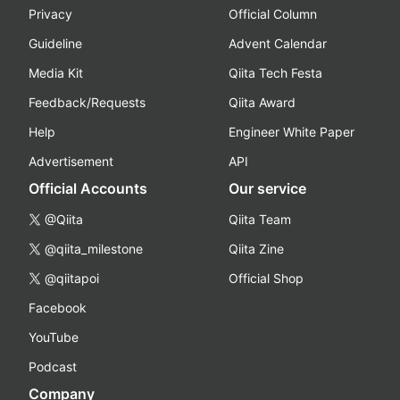
Privacy
Official Column
Guideline
Advent Calendar
Media Kit
Qiita Tech Festa
Feedback/Requests
Qiita Award
Help
Engineer White Paper
Advertisement
API
Official Accounts
Our service
@Qiita
Qiita Team
@qiita_milestone
Qiita Zine
@qiitapoi
Official Shop
Facebook
YouTube
Podcast
Company