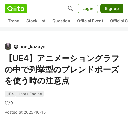
search
Login
Signup
Trend
Stock List
Question
Official Event
Official
@
Lion_kazuya
【UE4】アニメーショングラフ
の中で列挙型のブレンドポーズ
を使う時の注意点
UE4
UnrealEngine
0
Posted at
2025-10-15