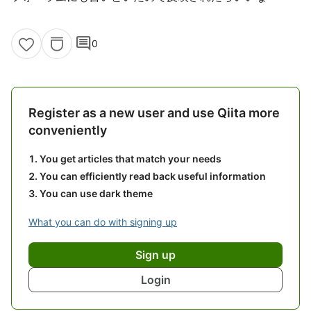
comment
0
Register as a new user and use Qiita more
conveniently
You get articles that match your needs
You can efficiently read back useful information
You can use dark theme
What you can do with signing up
Sign up
Login