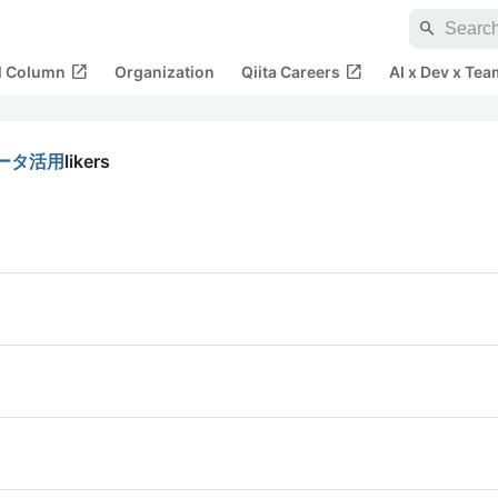
search
open_in_new
open_in_new
al Column
Organization
Qiita Careers
AI x Dev x Tea
データ活用
likers