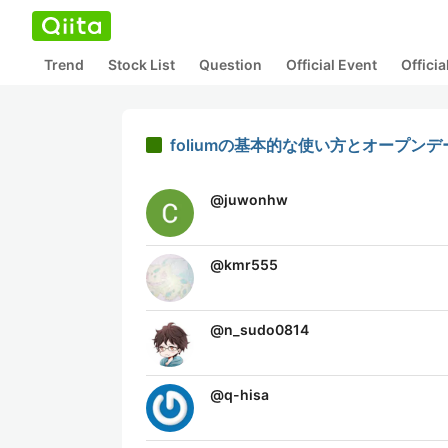
Trend
Stock List
Question
Official Event
Offici
foliumの基本的な使い方とオープン
@
juwonhw
@
kmr555
@
n_sudo0814
@
q-hisa