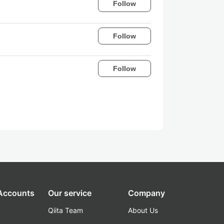
Follow
Follow
Follow
 Accounts
Our service
Company
Qiita Team
About Us