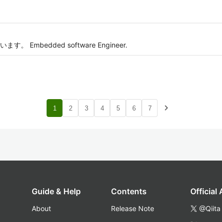
mbedded software Engineer.
navigate_next
1
2
3
4
5
6
7
Guide & Help
Contents
Official
About
Release Note
@Qiita