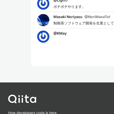
@
Light7
ボチボチやります。
Masaki Noriyasu
@
NoriMasaTot
制御系ソフトウェア開発を生業としています。 E
@
KMay
How developers code is here.