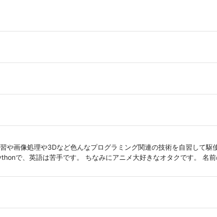
習や画像処理や3Dなど色んなプログラミング関連の技術を自習して駆
honで、英語は苦手です。 ちなみにアニメ大好きなオタクです。 名前の読