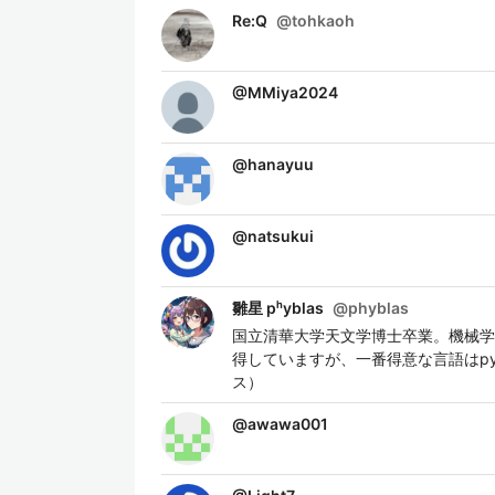
Re:Q
@
tohkaoh
@
MMiya2024
@
hanayuu
@
natsukui
雛星 pʰyblas
@
phyblas
国立清華大学天文学博士卒業。機械学
得していますが、一番得意な言語はpyt
ス）
@
awawa001