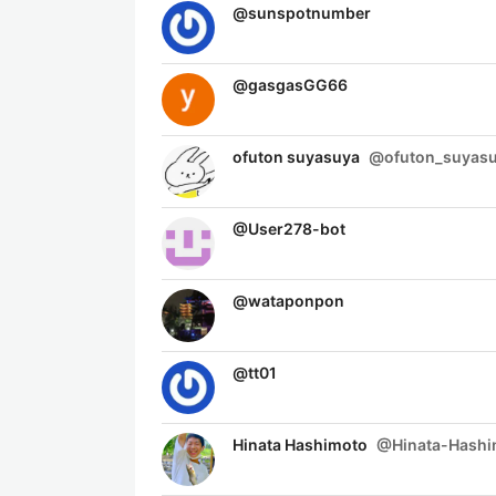
@
sunspotnumber
@
gasgasGG66
ofuton suyasuya
@
ofuton_suyas
@
User278-bot
@
wataponpon
@
tt01
Hinata Hashimoto
@
Hinata-Hash