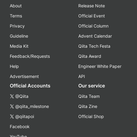
About
Release Note
Terms
Official Event
Privacy
Official Column
Guideline
Advent Calendar
Media Kit
Qiita Tech Festa
Feedback/Requests
Qiita Award
Help
Engineer White Paper
Advertisement
API
Official Accounts
Our service
@Qiita
Qiita Team
@qiita_milestone
Qiita Zine
@qiitapoi
Official Shop
Facebook
YouTube