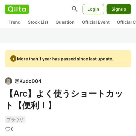
search
Login
Signup
Trend
Stock List
Question
Official Event
Official
info
More than 1 year has passed since last update.
@
Kudo004
【Arc】よく使うショートカッ
ト【便利！】
ブラウザ
0