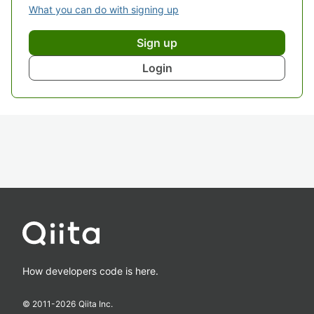
What you can do with signing up
Sign up
Login
How developers code is here.
© 2011-
2026
Qiita Inc.