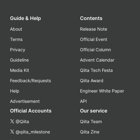
Guide & Help
Contents
About
Release Note
Terms
Official Event
Privacy
Official Column
Guideline
Advent Calendar
Media Kit
Qiita Tech Festa
Feedback/Requests
Qiita Award
Help
Engineer White Paper
Advertisement
API
Official Accounts
Our service
@Qiita
Qiita Team
@qiita_milestone
Qiita Zine