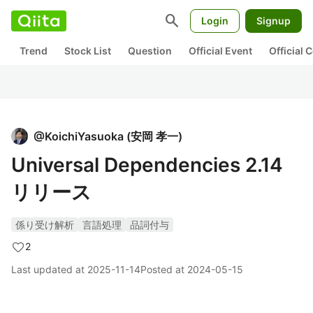
search
Login
Signup
Trend
Stock List
Question
Official Event
Official
@
KoichiYasuoka
(
安岡 孝一
)
Universal Dependencies 2.14
リリース
係り受け解析
言語処理
品詞付与
2
Last updated at
2025-11-14
Posted at
2024-05-15