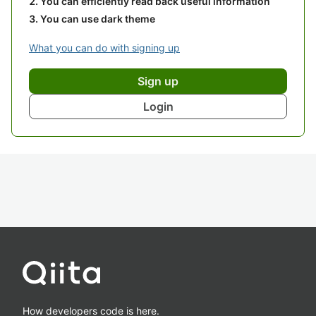
You can efficiently read back useful information
You can use dark theme
What you can do with signing up
Sign up
Login
How developers code is here.