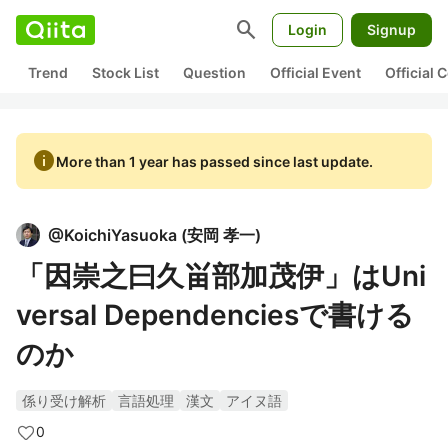
search
Login
Signup
Trend
Stock List
Question
Official Event
Official
info
More than 1 year has passed since last update.
@
KoichiYasuoka
(
安岡 孝一
)
「因崇之曰久畄部加茂伊」はUni
versal Dependenciesで書ける
のか
係り受け解析
言語処理
漢文
アイヌ語
0