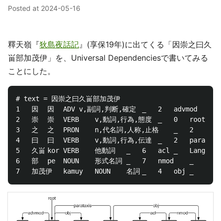
Posted at
2024-05-16
釋天嶺『
狄島夜話記
』(享保19年)に出てくる「因崇之曰久
畄部加茂伊」を、Universal Dependenciesで書いてみる
ことにした。
# text = 因崇之曰久畄部加茂伊

1	因	因	ADV	v,副詞,判断,確定	_	2	advmod	_	Lang=lzh|SpaceAfter=No

2	崇	崇	VERB	v,動詞,行為,態度	_	0	root	_	Lang=lzh|SpaceAfter=No

3	之	之	PRON	n,代名詞,人称,止格	_	2	obj	_	Lang=lzh|SpaceAfter=No

4	曰	曰	VERB	v,動詞,行為,伝達	_	2	parataxis	_	Lang=lzh|SpaceAfter=No

5	久畄	kor	VERB	他動詞	_	6	acl	_	Lang=ain|SpaceAfter=No|Translit=kor

6	部	pe	NOUN	形式名詞	_	7	nmod	_	Lang=ain|SpaceAfter=No|Translit=pe
