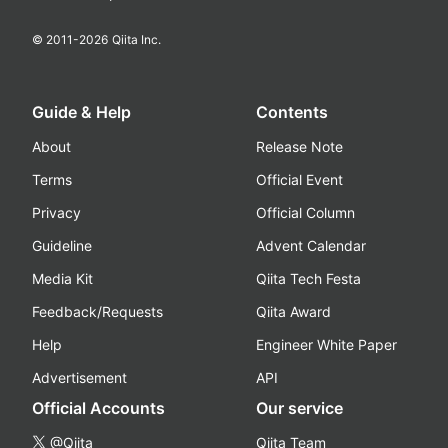
© 2011-
2026
Qiita Inc.
Guide & Help
Contents
About
Release Note
Terms
Official Event
Privacy
Official Column
Guideline
Advent Calendar
Media Kit
Qiita Tech Festa
Feedback/Requests
Qiita Award
Help
Engineer White Paper
Advertisement
API
Official Accounts
Our service
@Qiita
Qiita Team