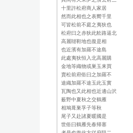
十里許松府商人家居
然而此相也之表嚮千里
可皆松前不庭之夷狄也
松府曰之赤狄此舩路逼北
高麗韃靼地也復是相
也近濱有加羅不途島
此處夷狄恒入北高麗購
金地等織物或巣玉来買
賣松前府俗曰之加羅不
途織加羅不途玉此玉實
瓦陶也又此相也近邊山沢
薮野中夏秋之交鶴雁
相鳩葺巣孚子等秋
尾子又赴諸夏暖國是
世俗曰鶴雁先春帰塞
者是也復此方従府阻二