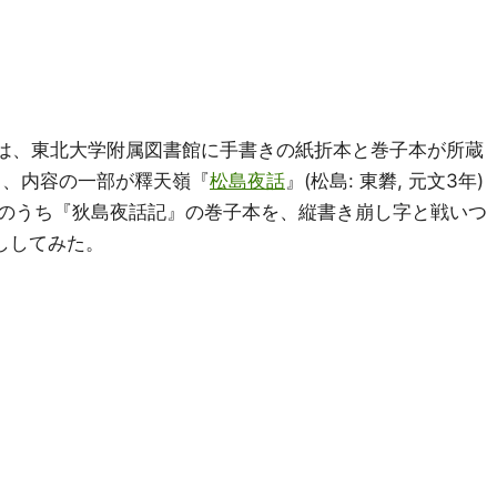
年)は、東北大学附属図書館に手書きの紙折本と巻子本が所蔵
ており、内容の一部が釋天嶺『
松島夜話
』(松島: 東礬, 元文3年)
のうち『狄島夜話記』の巻子本を、縦書き崩し字と戦いつ
ししてみた。