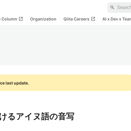
search
open_in_new
open_in_new
al Column
Organization
Qiita Careers
AI x Dev x Tea
ce last update.
けるアイヌ語の音写