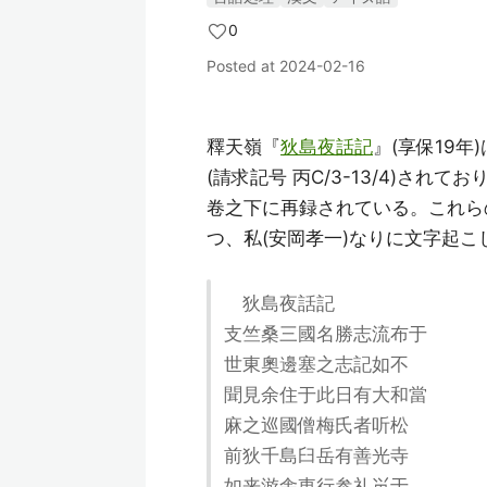
0
Posted at
2024-02-16
釋天嶺『
狄島夜話記
』(享保19
(請求記号 丙C/3-13/4)され
卷之下に再録されている。これら
つ、私(安岡孝一)なりに文字起こ
狄島夜話記
支竺桑三國名勝志流布于
世東奧邊塞之志記如不
聞見余住于此日有大和當
麻之巡國僧梅氏者听松
前狄千島臼岳有善光寺
如来游舎東行参礼畄于