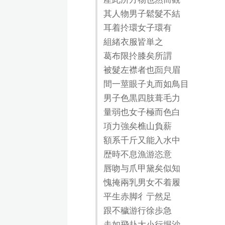
其人物男子鬆髮不結
耳着扵環女子環有
組緒衣服皆単之
葛布限扵膝矣所謂
被髮左襟者也靣㒵眉
間一莖眼子丸而如鳥目
男子色黒四肢葺毛力
量弱也女子極而色白
項力強矣樵山負薪
額系千斤又能入水中
歴時不息漁游恣意
唇吻与爪甲黛矣似知
愧掩兩乳男女不着履
平生赤脚彳亍然足
跟不穢游行徐歩急
走如飛赴大小行堀沙