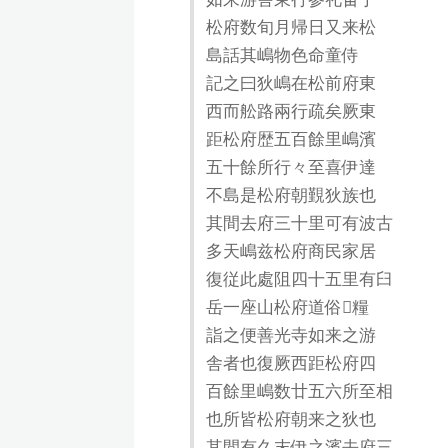
松府数旬月帰日又来松
島話其嶋物色命童侍
記之曰狄嶋在松前府東
西而舩路兩行疏矣厥東
距松府歴五百餘里嶋濱
五十餘所行々至喜伊達
不島是松府朝覲狄族也
其間去府三十里可有波古
多天嶋兹松府商民家居
復従此處阻四十五里有臼
岳一座山松府道俗𮚁糧
詣之便善光寺如来之游
舎者也復厥西距松府四
百餘里嶋数廿五六所至相
也所皆松府朝来之狄也
其間有久末伊之濱去府三