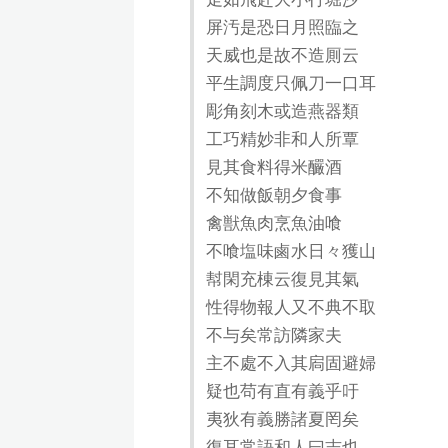
屏汚是恐日月照臨之
天威也是故不造厠云
平生調度只佩刀一口耳
彫角刻木或造燕器類
工巧精妙非和人所覃
見其食料得米釅酒
不知做飯朝夕食事
禽獣魚肉烹魚油喰
不喰塩味鹵水日々獲山
幇閑充棟云復見其氣
性得物報人又不典不取
不与矣常訪隣家夫
主不處不入其扄固避婦
疑也苟有直有義乎吁
夷狄有義勝諸夏罔矣
復耳常語和人曰志也