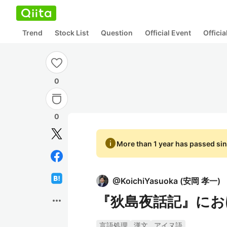
Trend
Stock List
Question
Official Event
Offici
0
0
info
More than 1 year has passed sin
@
KoichiYasuoka
(
安岡 孝一
)
『狄島夜話記』にお
more_horiz
言語処理
漢文
アイヌ語