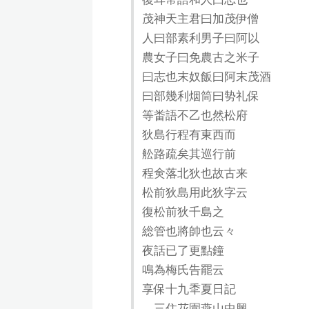
茂神天主君曰加茂伊僧
人曰部素利男子曰阿以
農女子曰免農古之米子
曰志也末奴飯曰阿末茂酒
曰部幾利烟筒曰㔟礼保
等畨語不乙也然松府
狄島行程有東西而
舩路疏矣其巡行前
程㑒落北狄也故古来
松前狄島用此狄字云
復松前狄千島之
総管也將帥也云々
夜話已了更點鐘
鳴為梅氏告罷云
享保十九秊夏日記
三住花園燕山中興