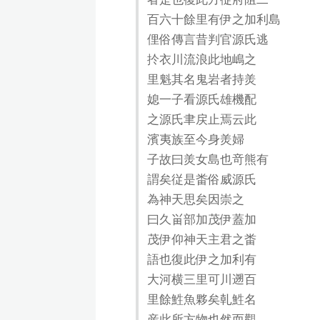
百六十餘里有伊之加利島
俚俗傳言昔判官源氏逃
扵衣川流浪此地嶋之
里魁其名鬼岩者持羙
媳一子看源氏雄機配
之源氏聿戻止焉云此
濱夷族至今身羙婦
子故曰羙女島也竒熊有
謂矣従是畨俗威源氏
為神天思矣因崇之
曰久畄部加茂伊蓋加
茂伊仰神天主君之畨
語也復此伊之加利有
大河横三里可川遡百
里餘鮏魚夥矣乹鮏名
産此所方物也然而觀