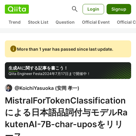
search
Login
Signup
Trend
Stock List
Question
Official Event
Official
info
More than 1 year has passed since last update.
生成AIに関する記事を書こう！
Qiita Engineer Festa
2024年7月17日まで開催中！
@
KoichiYasuoka
(
安岡 孝一
)
MistralForTokenClassification
による日本語品詞付与モデルRa
kutenAI-7B-char-uposをリリ