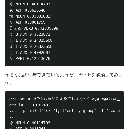
今 NOUN 0.40114793

も ADP 0.9626548

海 NOUN 0.33803082

が ADP 0.9801759

見える VERB 0.42835698

で B-AUX 0.3523871

し I-AUX 0.24315608

ょ I-AUX 0.26823658

う I-AUX 0.4992607

うまく品詞付与できているようだ。B-・I-を解消してみよ
う。
>>> doc=nlp("今も海が見えるでしょうか",aggregation_strate
>>> for t in doc:

...   print(t["text"],t["entity_group"],t["score"])

...

今 NOUN 0.40114793

も ADP 0.9626548
