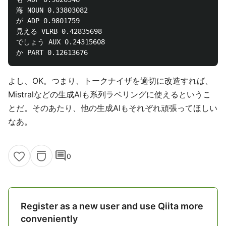
海 NOUN 0.33803082

が ADP 0.9801759

見える VERB 0.42835698

でしょう AUX 0.24315608

よし、OK。つまり、トークナイザを適切に改造すれば、
Mistralなどの生成AIも系列ラベリングに使えるというこ
とだ。そのあたり、他の生成AIもそれぞれ頑張ってほしい
なあ。
comment
0
Register as a new user and use Qiita more
conveniently