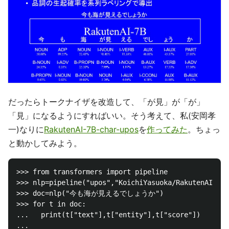
だったらトークナイザを改造して、「が見」が「が」
「見」になるようにすればいい。そう考えて、私(安岡孝
一)なりに
RakutenAI-7B-char-upos
を
作ってみた
。ちょっ
と動かしてみよう。
>>> from transformers import pipeline

>>> nlp=pipeline("upos","KoichiYasuoka/RakutenAI-7B-
>>> doc=nlp("今も海が見えるでしょうか")

>>> for t in doc:

...   print(t["text"],t["entity"],t["score"])

...
