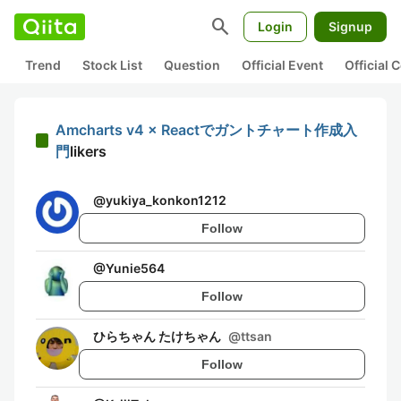
search
Login
Signup
Trend
Stock List
Question
Official Event
Official
Amcharts v4 × Reactでガントチャート作成入
門
likers
@
yukiya_konkon1212
Follow
@
Yunie564
Follow
ひらちゃん たけちゃん
@
ttsan
Follow