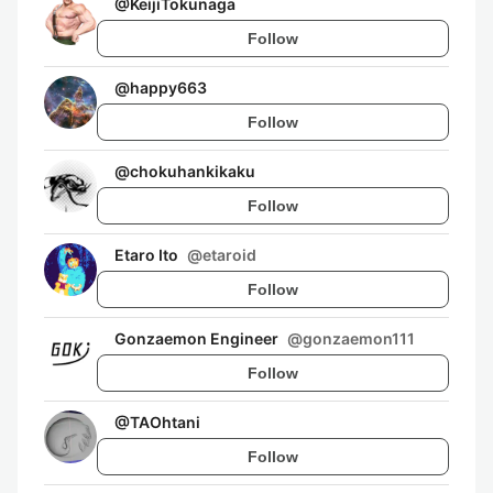
@
KeijiTokunaga
Follow
@
happy663
Follow
@
chokuhankikaku
Follow
Etaro Ito
@
etaroid
Follow
Gonzaemon Engineer
@
gonzaemon111
Follow
@
TAOhtani
Follow