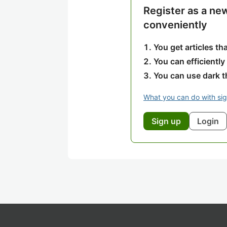
Register as a ne
conveniently
You get articles t
You can efficiently
You can use dark 
What you can do with si
Sign up
Login