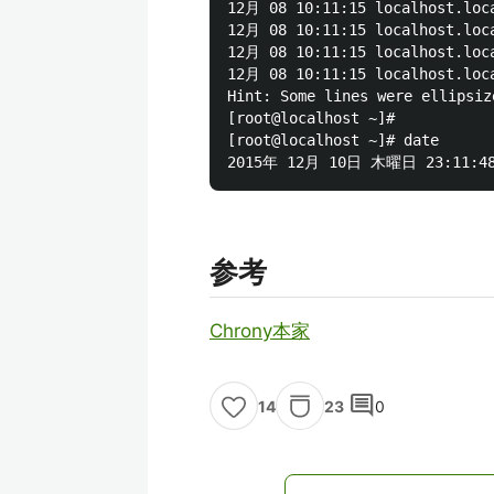
12月 08 10:11:15 localhost.loca
12月 08 10:11:15 localhost.loca
12月 08 10:11:15 localhost.loca
12月 08 10:11:15 localhost.loca
Hint: Some lines were ellipsiz
[root@localhost ~]#

[root@localhost ~]# date

参考
Chrony本家
comment
23
0
14