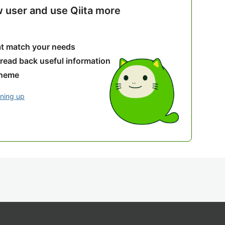
w user and use Qiita more
hat match your needs
 read back useful information
theme
gning up