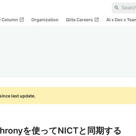
search
open_in_new
open_in_new
al Column
Organization
Qiita Careers
AI x Dev x Tea
ince last update.
Chronyを使ってNICTと同期する