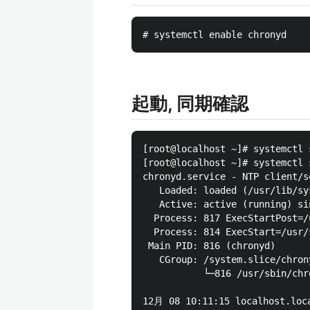
起動, 同期確認
[root@localhost ~]# systemctl 
[root@localhost ~]# systemctl 
chronyd.service - NTP client/se
   Loaded: loaded (/usr/lib/sy
   Active: active (running) si
  Process: 817 ExecStartPost=/
  Process: 814 ExecStart=/usr/
 Main PID: 816 (chronyd)

   CGroup: /system.slice/chrony
           └─816 /usr/sbin/chr
12月 08 10:11:15 localhost.loca