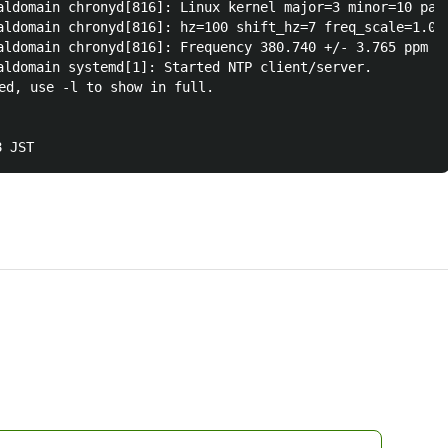
ldomain chronyd[816]: Linux kernel major=3 minor=10 patc
ldomain chronyd[816]: hz=100 shift_hz=7 freq_scale=1.000
ldomain chronyd[816]: Frequency 380.740 +/- 3.765 ppm re
ldomain systemd[1]: Started NTP client/server.

ed, use -l to show in full.
