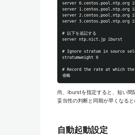
server 0.centos.pool.ntp.org ib
server 1.centos.pool.ntp.org ib
server 2.centos.pool.ntp.org ib
server 3.centos.pool.ntp.org ib
# 以下を追記する

server ntp.nict.jp iburst

# Ignore stratum in source sele
stratumweight 0

# Record the rate at which the
尚、iburstを指定すると、短い
妥当性の判断と同期が早くなると
自動起動設定