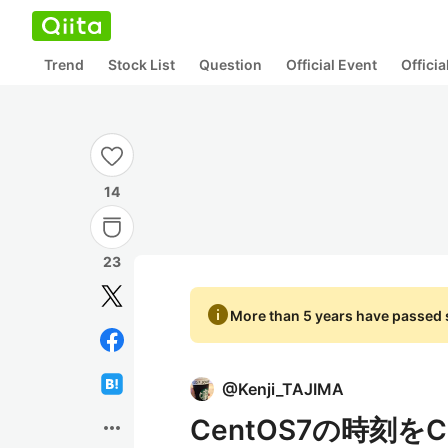
Trend
Stock List
Question
Official Event
Offici
14
23
info
More than 5 years have passed s
@
Kenji_TAJIMA
CentOS7の時刻を
more_horiz