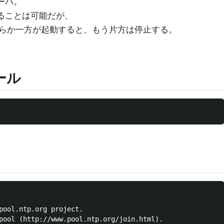
サーバ。
させることは可能だが、
らか一方が起動すると、もう片方は停止する。
ール
pool.ntp.org project.

pool (http://www.pool.ntp.org/join.html).
