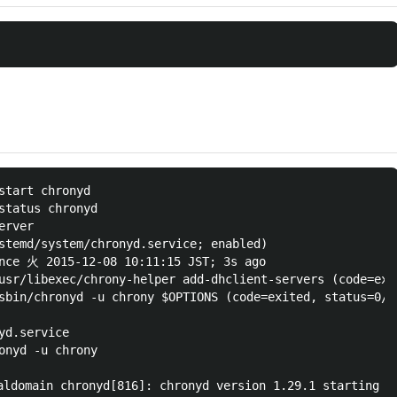
start chronyd

status chronyd

rver

stemd/system/chronyd.service; enabled)

nce 火 2015-12-08 10:11:15 JST; 3s ago

usr/libexec/chrony-helper add-dhclient-servers (code=exit
sbin/chronyd -u chrony $OPTIONS (code=exited, status=0/SU
d.service

onyd -u chrony

ldomain chronyd[816]: chronyd version 1.29.1 starting
