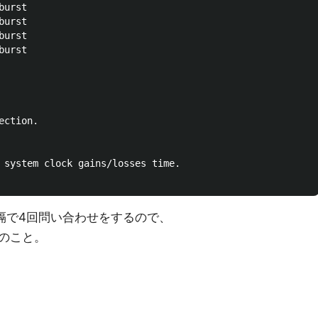
urst

urst

urst

urst

ction.

 system clock gains/losses time.

間隔で4回問い合わせをするので、
のこと。