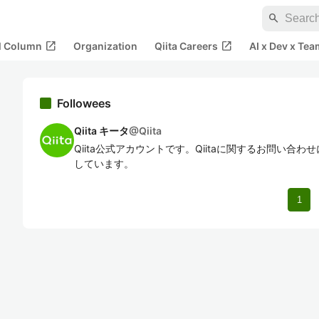
search
open_in_new
open_in_new
al Column
Organization
Qiita Careers
AI x Dev x Tea
Followees
Qiita キータ
@
Qiita
Qiita公式アカウントです。Qiitaに関するお問い合
しています。
1