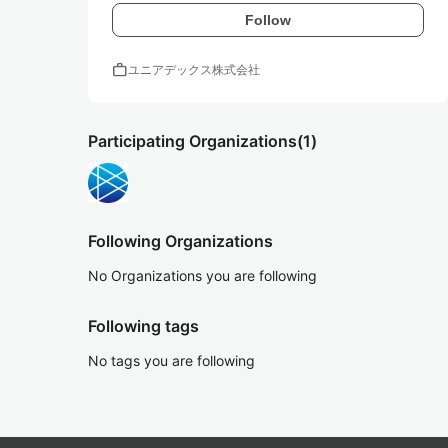
Follow
work
ユニアデックス株式会社
Participating Organizations
(1)
Following Organizations
No Organizations you are following
Following tags
No tags you are following