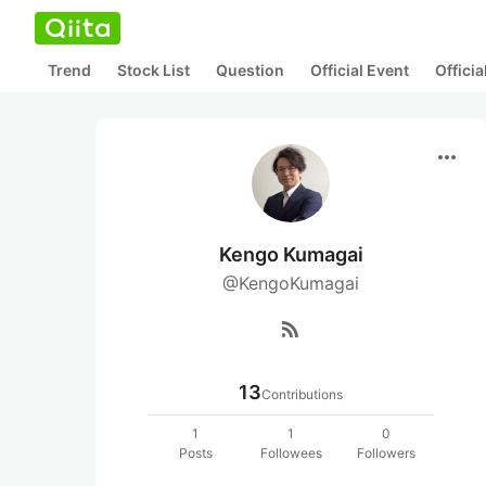
Trend
Stock List
Question
Official Event
Offici
more_horiz
Kengo Kumagai
@KengoKumagai
rss_feed
13
Contributions
1
1
0
Posts
Followees
Followers