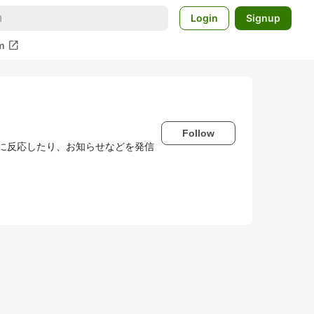
Login
Signup
open_in_new
m
Follow
わせに反応したり、お知らせなどを発信