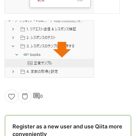
comment
0
Register as a new user and use Qiita more
conveniently