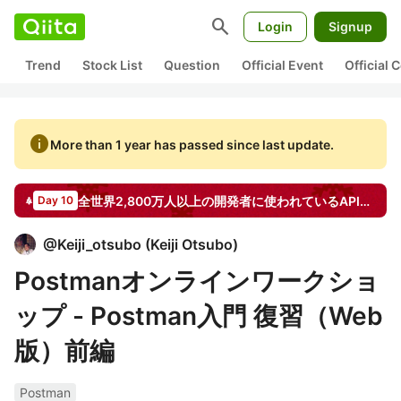
search
Login
Signup
Trend
Stock List
Question
Official Event
Official
info
More than 1 year has passed since last update.
全世界2,800万人以上の開発者に使われているAPIプラットフォームPostmanの記事を書こう by Postman
Day 10
@
Keiji_otsubo
(
Keiji Otsubo
)
Postmanオンラインワークショ
ップ - Postman入門 復習（Web
版）前編
Postman