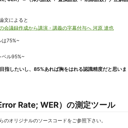
論文によると
の会議録作成から講演・講義の字幕付与へ 河原 達也
は75%~
ベル95%~
は目指したいし、85%あれば胸をはれる認識精度だと思いま
rror Rate; WER）の測定ツール
らのオリジナルのソースコードをご参照下さい。