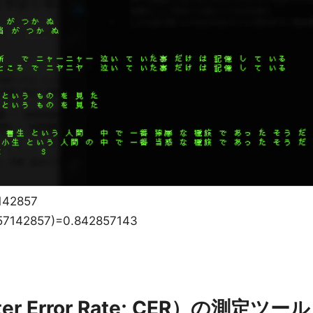
42857
7142857)=0.842857143
er Error Rate; CER）の測定ツール