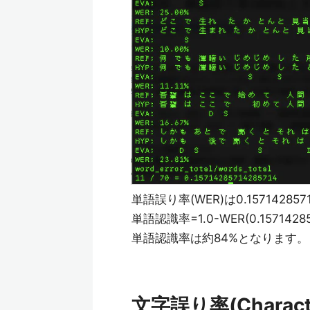
単語誤り率(WER)は0.1571428571
単語認識率=1.0-WER(0.15714285
単語認識率は約84%となります。
文字誤り率(Charact