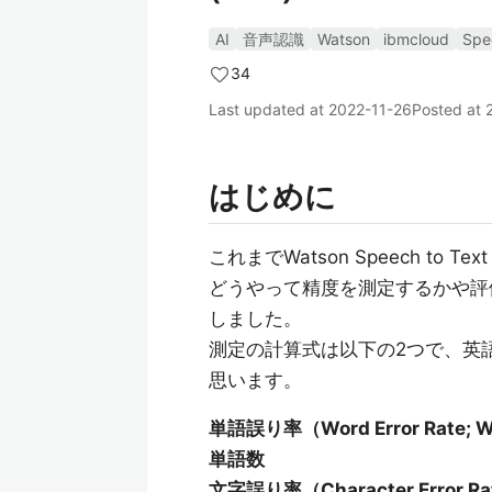
AI
音声認識
Watson
ibmcloud
Spe
34
Last updated at
2022-11-26
Posted at
はじめに
これまでWatson Speech to 
どうやって精度を測定するかや評
しました。
測定の計算式は以下の2つで、英
思います。
単語誤り率（Word Error Ra
単語数
文字誤り率（Character Erro