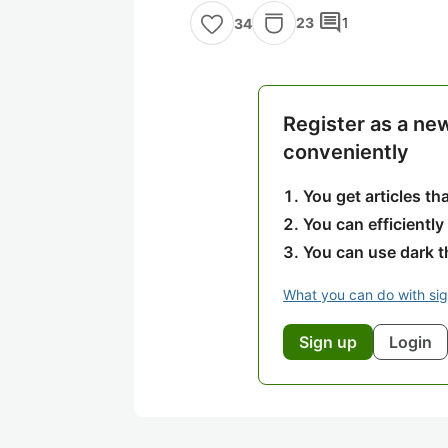
comment
23
1
34
Register as a ne
conveniently
You get articles t
You can efficiently
You can use dark 
What you can do with si
Sign up
Login