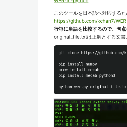
WER-in-python
このツールを日本語へ対応するた
https://github.com/kchan7/WE
行毎に単語を比較するので、句点(
original_file.txtは正解とする
git clone https://github.com/k
pip 
install 
numpy

brew 
install 
mecab

pip 
install 
mecab-python3
