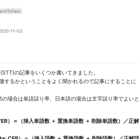
echToText
2020-11-03
Text (STT)の記事をいくつか書いてきました。
価するかということをよく聞かれるので記事にすることに
語の場合は単語誤り率、日本語の場合は文字誤り率でよい
te; WER）＝（挿入単語数 ＋ 置換単語数 ＋ 削除単語数）／正解
r Rate; CER）＝（挿入語数 ＋ 置換語数 ＋ 削除語数）／正解