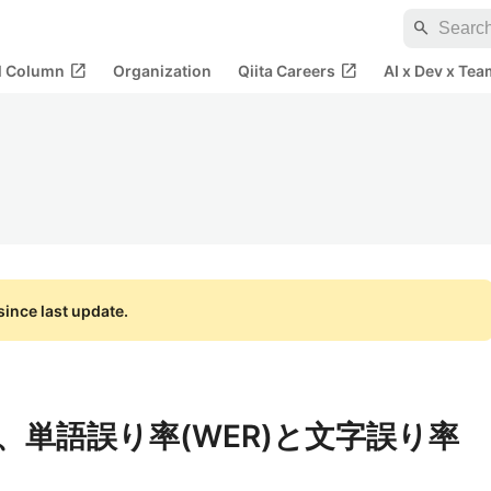
search
open_in_new
open_in_new
al Column
Organization
Qiita Careers
AI x Dev x Tea
ince last update.
、単語誤り率(WER)と文字誤り率