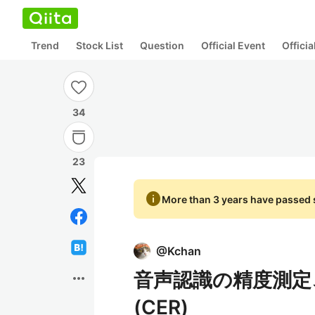
Trend
Stock List
Question
Official Event
Offici
34
23
info
More than 3 years have passed s
@
Kchan
音声認識の精度測定
more_horiz
(CER)