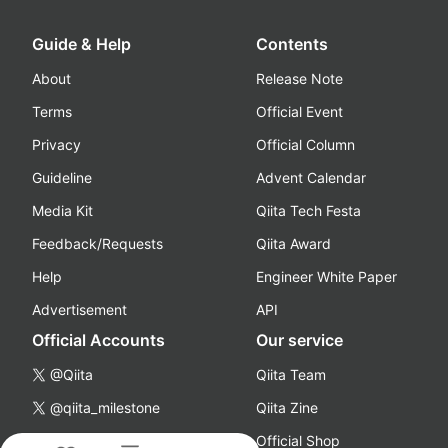
Guide & Help
Contents
About
Release Note
Terms
Official Event
Privacy
Official Column
Guideline
Advent Calendar
Media Kit
Qiita Tech Festa
Feedback/Requests
Qiita Award
Help
Engineer White Paper
Advertisement
API
Official Accounts
Our service
@Qiita
Qiita Team
@qiita_milestone
Qiita Zine
@qiitapoi
Official Shop