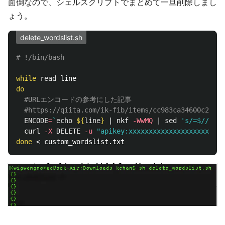
面倒なので、シェルスクリプトでまとめて一旦削除しまし
ょう。
delete_wordslist.sh
# !/bin/bash
while 
read 
do
#URLエンコードの参考にした記事
#https://qiita.com/ik-fib/items/cc983ca34600c2d633
ENCODE
=
`
echo
${
line
}
 | nkf 
-WwMQ
 | 
sed
's/=$//g'
 |
  curl 
-X
 DELETE 
-u
"apikey:xxxxxxxxxxxxxxxxxxxxxxxx
done