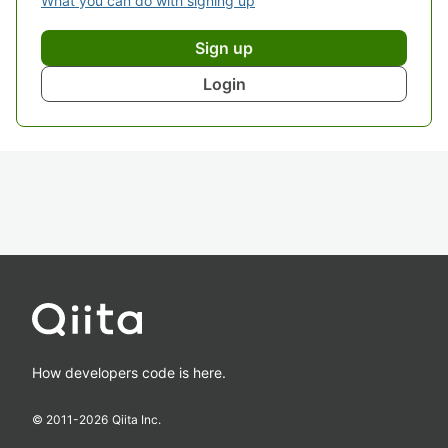
What you can do with signing up
Sign up
Login
How developers code is here.
© 2011-
2026
Qiita Inc.