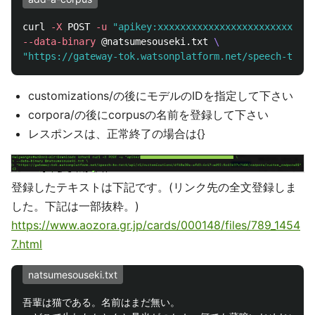
curl 
-X
 POST 
-u
"apikey:xxxxxxxxxxxxxxxxxxxxxxxxxxxx
--data-binary
 @natsumesouseki.txt 
\
"https://gateway-tok.watsonplatform.net/speech-to-te
customizations/の後にモデルのIDを指定して下さい
corpora/の後にcorpusの名前を登録して下さい
レスポンスは、正常終了の場合は{}
登録したテキストは下記です。(リンク先の全文登録しま
した。下記は一部抜粋。)
https://www.aozora.gr.jp/cards/000148/files/789_1454
7.html
natsumesouseki.txt
吾輩は猫である。名前はまだ無い。
