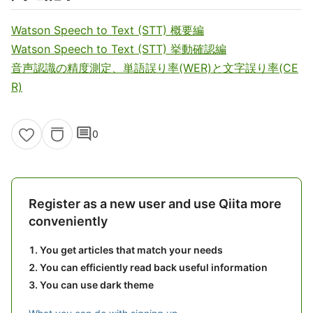
Watson Speech to Text (STT) 概要編
Watson Speech to Text (STT) 挙動確認編
音声認識の精度測定、単語誤り率(WER)と文字誤り率(CE
R)
comment
0
Register as a new user and use Qiita more
conveniently
You get articles that match your needs
You can efficiently read back useful information
You can use dark theme