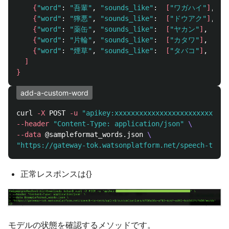
{
"word"
: 
"吾輩"
, 
"sounds_like"
:  
[
"ワガハイ"
]
, 
"d
{
"word"
: 
"獰悪"
, 
"sounds_like"
:  
[
"ドウアク"
]
, 
"d
{
"word"
: 
"薬缶"
, 
"sounds_like"
:  
[
"ヤカン"
]
, 
"dis
{
"word"
: 
"片輪"
, 
"sounds_like"
:  
[
"カタワ"
]
, 
"dis
{
"word"
: 
"煙草"
, 
"sounds_like"
:  
[
"タバコ"
]
, 
"dis
]
}
add-a-custom-word
curl 
-X
 POST 
-u
"apikey:xxxxxxxxxxxxxxxxxxxxxxxxxxxx
--header
"Content-Type: application/json"
\
--data
 @sampleformat_words.json 
\
"https://gateway-tok.watsonplatform.net/speech-to-te
正常レスポンスは{}
モデルの状態を確認するメソッドです。