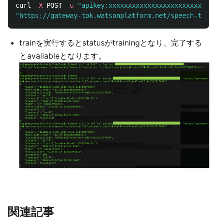
curl 
-X
 POST 
-u
"apikey:xxxxxxxxxxxxxxxxxxxxxxxxxxxx
"https://gateway-tok.watsonplatform.net/speech-to-te
trainを実行するとstatusがtrainingとなり、完了する
とavailableとなります。
関連記事