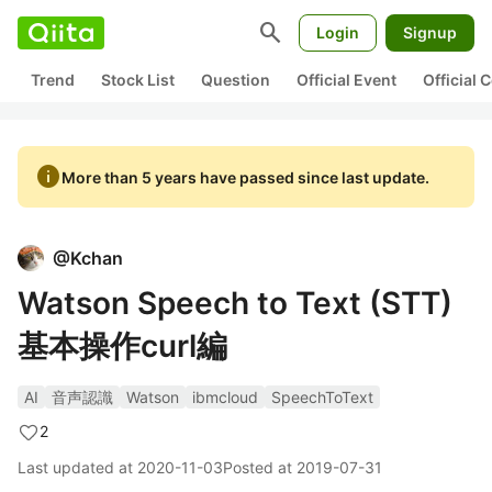
search
Login
Signup
Trend
Stock List
Question
Official Event
Official
info
More than 5 years have passed since last update.
@
Kchan
Watson Speech to Text (STT)
基本操作curl編
AI
音声認識
Watson
ibmcloud
SpeechToText
2
Last updated at
2020-11-03
Posted at
2019-07-31