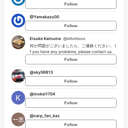
Follow
@
Yamakazu00
Follow
Eisuke Kainuma
@
ettottooo
何か問題がございましたら、ご連絡ください。 I
f you have any problems, please contact us.
Follow
@
skySR813
Follow
@
inokei1704
Follow
@
carp_fan_kaz
Follow