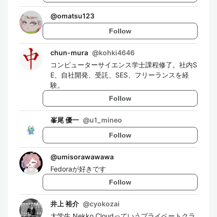
@
omatsu123
Follow
chun-mura
@
kohki4646
コンピューターサイエンス学士課程修了。社内S
E、自社開発、受託、SES、フリーランスを経
験。
Follow
峯尾 優一
@
u1_mineo
Follow
@
umisorawawawa
Fedoraが好きです
Follow
井上 裕介
@
cyokozai
大学生 Nekko Cloudっていうプライベートクラ