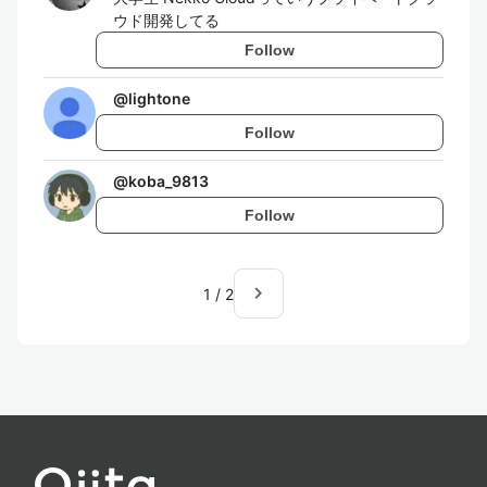
ウド開発してる
Follow
@
lightone
Follow
@
koba_9813
Follow
navigate_next
1
/
2