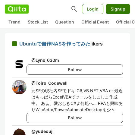
search
Login
Signup
Trend
Stock List
Question
Official Event
Official
Ubuntuで自作NASを作ってみた
likers
@
Lynx_630m
Follow
@
Toiro_Codewell
元SEの現社内SEモドキ C#,VB.NET,VBA er 最近
はもっぱらExcelVBAでツールをしこしこ作成
中。 あぁ、愛おしきC#よ何処へ… RPAも興味あ
りWinActor/PowerAutomateDesktopを少々
Follow
@
yudeouji