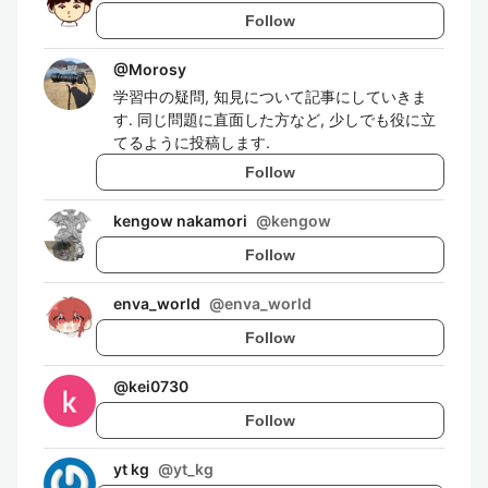
Follow
@
Morosy
学習中の疑問, 知見について記事にしていきま
す. 同じ問題に直面した方など, 少しでも役に立
てるように投稿します.
Follow
kengow nakamori
@
kengow
Follow
enva_world
@
enva_world
Follow
@
kei0730
Follow
yt kg
@
yt_kg