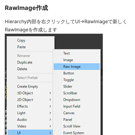
RawImage作成
Hierarchy内部を右クリックしてUI→RawImageで新しく
RawImageを作成します