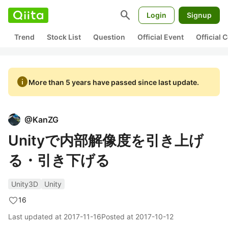
search
Login
Signup
Trend
Stock List
Question
Official Event
Official
info
More than 5 years have passed since last update.
@
KanZG
Unityで内部解像度を引き上げ
る・引き下げる
Unity3D
Unity
16
Last updated at
2017-11-16
Posted at
2017-10-12