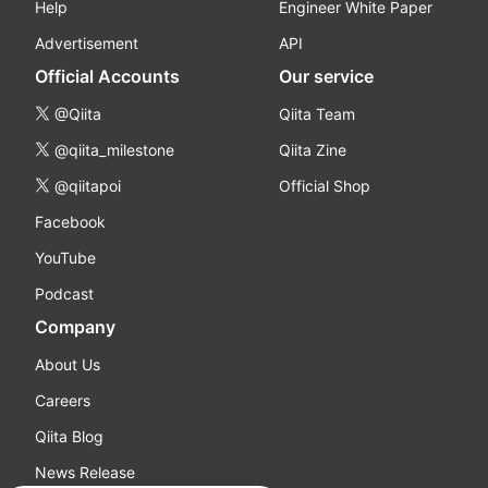
Help
Engineer White Paper
Advertisement
API
Official Accounts
Our service
@Qiita
Qiita Team
@qiita_milestone
Qiita Zine
@qiitapoi
Official Shop
Facebook
YouTube
Podcast
Company
About Us
Careers
Qiita Blog
News Release