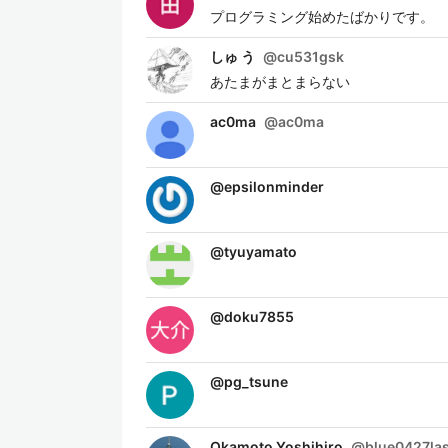
プログラミング始めたばかりです。
しゅ う
@
cu531gsk
あたまがまとまらない
ac0ma
@
ac0ma
@
epsilonminder
@
tyuyamato
@
doku7855
@
pg_tsune
Okamoto Yoshihiro
@
blue0427la