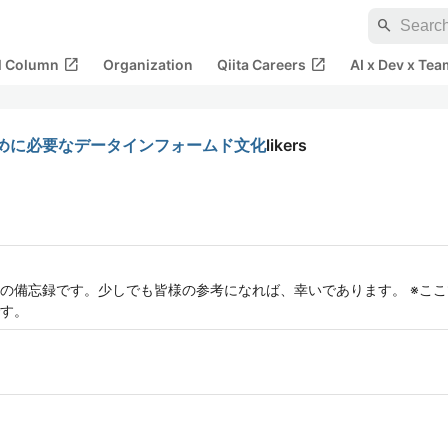
search
open_in_new
open_in_new
al Column
Organization
Qiita Careers
AI x Dev x Tea
めに必要なデータインフォームド文化
likers
調査の備忘録です。少しでも皆様の参考になれば、幸いであります。 ※こ
す。