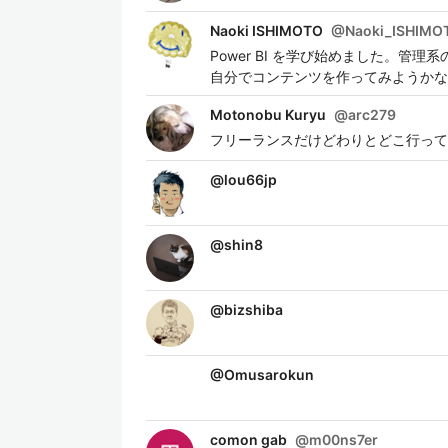
Naoki ISHIMOTO
@
Naoki_ISHIMO
Power BI を学び始めました。管
自分でコンテンツを作ってみようかな
Motonobu Kuryu
@
arc279
フリーランスだけどわりとどこ行って
@
lou66jp
@
shin8
@
bizshiba
@
Omusarokun
comon gab
@
m00ns7er