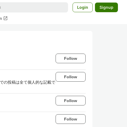
Login
Signup
open_in_new
m
Follow
Follow
こでの投稿は全て個人的な記載で
Follow
Follow