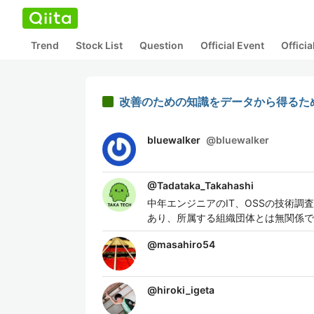
Trend
Stock List
Question
Official Event
Offici
改善のための知識をデータから得るた
bluewalker
@
bluewalker
@
Tadataka_Takahashi
中年エンジニアのIT、OSSの技術
あり、所属する組織団体とは無関係で
@
masahiro54
@
hiroki_igeta