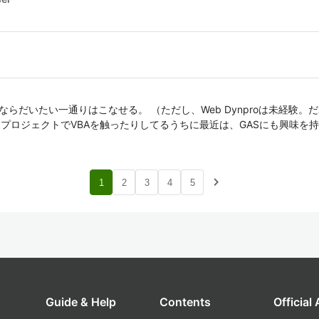
開発案件ならだいたい一通りはこなせる。 （ただし、Web Dynproは未経験。だ
るプロジェクトでVBAを触ったりしてるうちに最近は、GASにも興味を
navigate_next
1
2
3
4
5
Guide & Help
Contents
Official