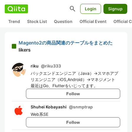
search
Login
Signup
Trend
Stock List
Question
Official Event
Official
Magento2の商品関連のテーブルをまとめた
likers
riku
@
riku333
バックエンドエンジニア（Java）→スマホアプ
リエンジニア（iOS,Android）→マネジメント
最近はGo、Flutterをいじってます。
Follow
Shuhei Kobayashi
@
snmptrap
Web系SE
Follow