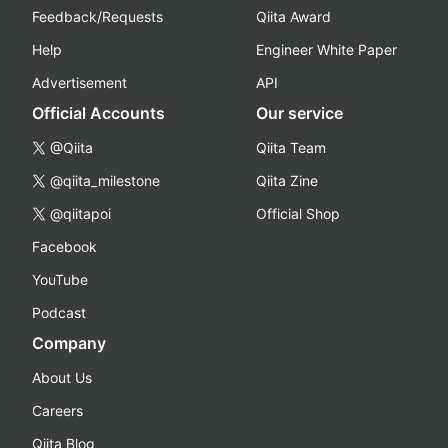
Feedback/Requests
Qiita Award
Help
Engineer White Paper
Advertisement
API
Official Accounts
Our service
@Qiita
Qiita Team
@qiita_milestone
Qiita Zine
@qiitapoi
Official Shop
Facebook
YouTube
Podcast
Company
About Us
Careers
Qiita Blog