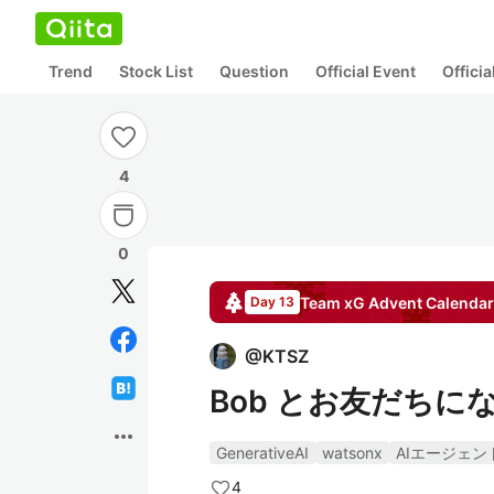
Trend
Stock List
Question
Official Event
Offici
4
0
Team xG
Advent Calendar
Day 13
@
KTSZ
Bob とお友だちに
more_horiz
GenerativeAI
watsonx
AIエージェン
4