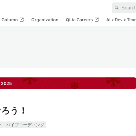
search
open_in_new
open_in_new
al Column
Organization
Qiita Careers
AI x Dev x Tea
2025
なろう！
ト
バイブコーディング