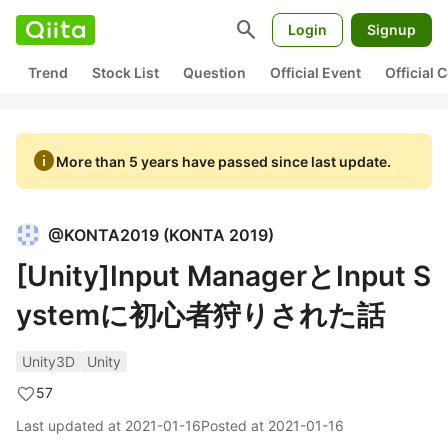
search
Login
Signup
Trend
Stock List
Question
Official Event
Official
info
More than 5 years have passed since last update.
@
KONTA2019
(
KONTA 2019
)
[Unity]Input ManagerとInput S
ystemに初心者狩りされた話
Unity3D
Unity
57
Last updated at
2021-01-16
Posted at
2021-01-16