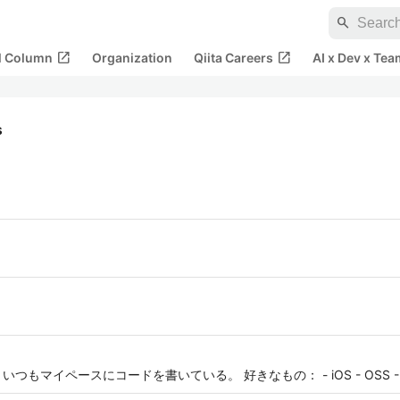
search
open_in_new
open_in_new
al Column
Organization
Qiita Careers
AI x Dev x Tea
s
。いつもマイペースにコードを書いている。 好きなもの： - iOS - OSS 