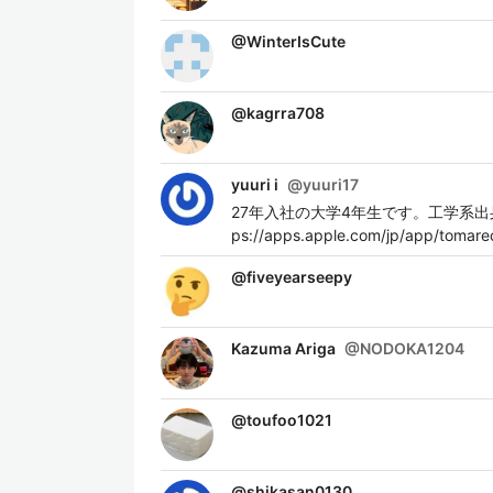
@
WinterIsCute
@
kagrra708
yuuri i
@
yuuri17
27年入社の大学4年生です。工学系出身で
ps://apps.apple.com/jp/app/tomar
@
fiveyearseepy
Kazuma Ariga
@
NODOKA1204
@
toufoo1021
@
shikasan0130