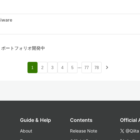
iware
者 ポートフォリオ開発中
…
navigate_next
1
2
3
4
5
77
78
Guide & Help
Contents
Official
About
Release Note
@Qiita