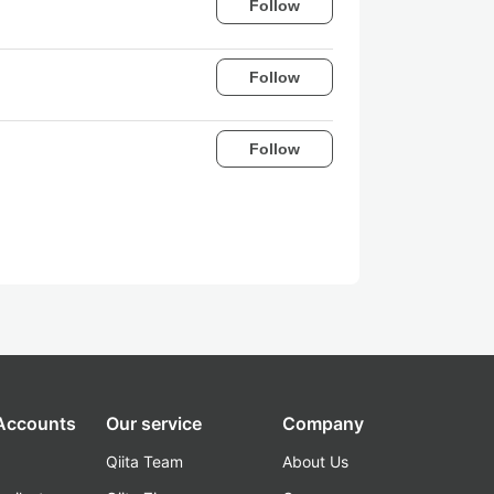
Follow
Follow
Follow
 Accounts
Our service
Company
Qiita Team
About Us