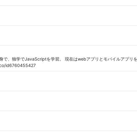
、独学でJavaScriptを学習。 現在はwebアプリとモバイルアプリを
eco/id6760455427