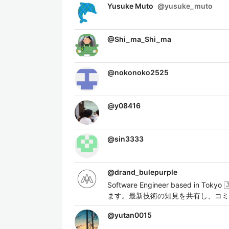
Yusuke Muto
@
yusuke_muto
@
Shi_ma_Shi_ma
@
nokonoko2525
@
y08416
@
sin3333
@
drand_bulepurple
Software Engineer based in T
ます。最新技術の知見を共有し、コミュニ
@
yutan0015