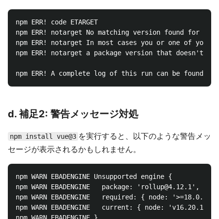
npm ERR! code ETARGET

npm ERR! notarget No matching version found for vue@
npm ERR! notarget In most cases you or one of your d
npm ERR! notarget a package version that doesn't exi
d. 補足2: 警告メッセージ対処
を実行すると、以下のような警告メッ
npm install vue@3
セージが表示されるかもしれません。
npm WARN EBADENGINE Unsupported engine {

npm WARN EBADENGINE   package: 'rollup@4.12.1',

npm WARN EBADENGINE   required: { node: '>=18.0.0', 
npm WARN EBADENGINE   current: { node: 'v16.20.1', n
npm WARN EBADENGINE }
