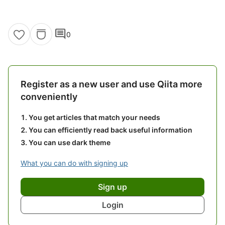
comment
0
Register as a new user and use Qiita more
conveniently
You get articles that match your needs
You can efficiently read back useful information
You can use dark theme
What you can do with signing up
Sign up
Login