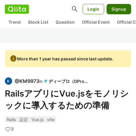
search
Login
Signup
Trend
Stock List
Question
Official Event
Official
info
More than 1 year has passed since last update.
@
KM9973
in
ディープロ（DPro）
RailsアプリにVue.jsをモノリシ
ックに導入するための準備
Rails
設定
Vue.js
vite
3