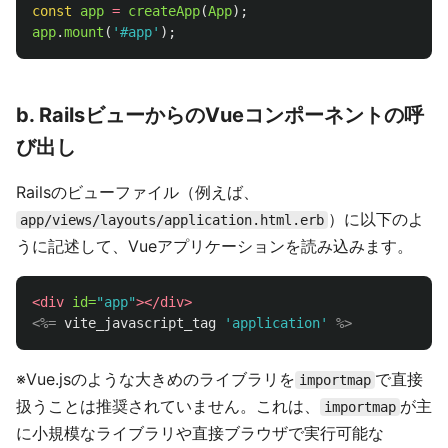
const
app
=
createApp
(
App
);
app
.
mount
(
'
#app
'
);
b. RailsビューからのVueコンポーネントの呼
び出し
Railsのビューファイル（例えば、
）に以下のよ
app/views/layouts/application.html.erb
うに記述して、Vueアプリケーションを読み込みます。
<div
id=
"app"
></div>
<%=
vite_javascript_tag
'application'
%>
※Vue.jsのような大きめのライブラリを
で直接
importmap
扱うことは推奨されていません。これは、
が主
importmap
に小規模なライブラリや直接ブラウザで実行可能な