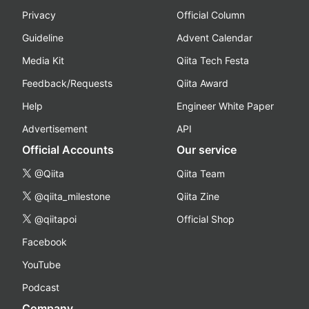
Privacy
Official Column
Guideline
Advent Calendar
Media Kit
Qiita Tech Festa
Feedback/Requests
Qiita Award
Help
Engineer White Paper
Advertisement
API
Official Accounts
Our service
@Qiita
Qiita Team
@qiita_milestone
Qiita Zine
@qiitapoi
Official Shop
Facebook
YouTube
Podcast
Company