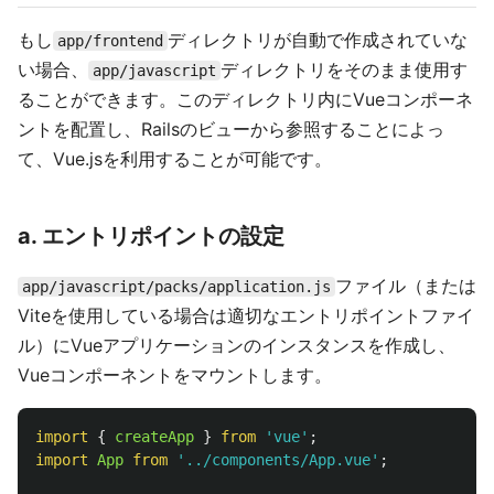
もし
ディレクトリが自動で作成されていな
app/frontend
い場合、
ディレクトリをそのまま使用す
app/javascript
ることができます。このディレクトリ内にVueコンポーネ
ントを配置し、Railsのビューから参照することによっ
て、Vue.jsを利用することが可能です。
a. エントリポイントの設定
ファイル（または
app/javascript/packs/application.js
Viteを使用している場合は適切なエントリポイントファイ
ル）にVueアプリケーションのインスタンスを作成し、
Vueコンポーネントをマウントします。
import
{
createApp
}
from
'
vue
'
;
import
App
from
'
../components/App.vue
'
;