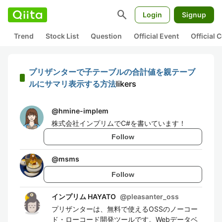
search
Login
Signup
Trend
Stock List
Question
Official Event
Official
プリザンターで子テーブルの合計値を親テーブ
ルにサマリ表示する方法
likers
@
hmine-implem
株式会社インプリムでC#を書いています！
Follow
@
msms
Follow
インプリム HAYATO
@
pleasanter_oss
プリザンターは、無料で使えるOSSのノーコー
ド・ローコード開発ツールです。Webデータベ