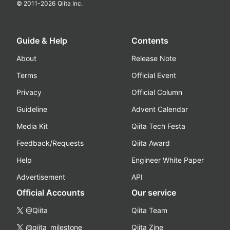
© 2011-
2026
Qiita Inc.
Guide & Help
Contents
About
Release Note
Terms
Official Event
Privacy
Official Column
Guideline
Advent Calendar
Media Kit
Qiita Tech Festa
Feedback/Requests
Qiita Award
Help
Engineer White Paper
Advertisement
API
Official Accounts
Our service
@Qiita
Qiita Team
@qiita_milestone
Qiita Zine