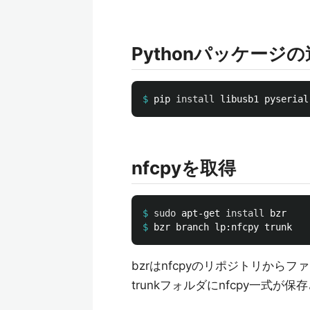
Pythonパッケージ
$
pip 
install 
nfcpyを取得
$
sudo 
apt-get 
install 
$
bzrはnfcpyのリポジトリから
trunkフォルダにnfcpy一式が