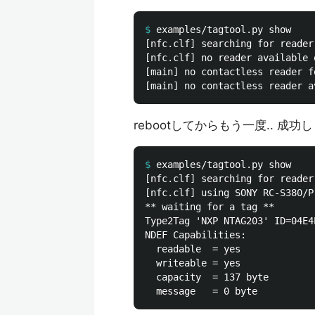
$
[nfc.clf] searching for reader
[nfc.clf] no reader available 
[main] no contactless reader f
rebootしてからもう一度.. 成功
$
[nfc.clf] searching for reader
[nfc.clf] using SONY RC-S380/P
** waiting for a tag **

Type2Tag 'NXP NTAG203' ID=04E4E
NDEF Capabilities:

  readable  = yes

  writeable = yes

  capacity  = 137 byte
