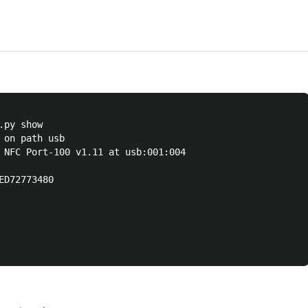
 on path usb

 NFC Port-100 v1.11 at usb:001:004

D72773480
