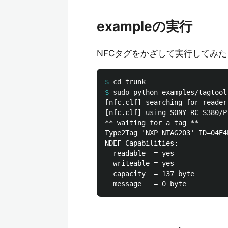
exampleの実行
NFCタグをかざして実行してみた
$
cd 
$
sudo 
[nfc.clf] searching for reader
[nfc.clf] using SONY RC-S380/P
** waiting for a tag **

Type2Tag 'NXP NTAG203' ID=04E4E
NDEF Capabilities:

  readable  = yes

  writeable = yes

  capacity  = 137 byte
