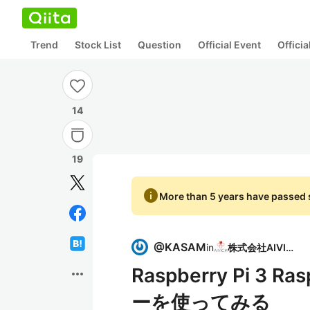
Trend
Stock List
Question
Official Event
Offici
14
19
info
More than 5 years have passed s
@
KASAM
in
株式会社AIVICK
Raspberry Pi 3
more_horiz
ーを使ってみる