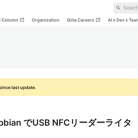
search
open_in_new
open_in_new
al Column
Organization
Qiita Careers
AI x Dev x Tea
ince last update.
 Raspbian でUSB NFCリーダーライタ