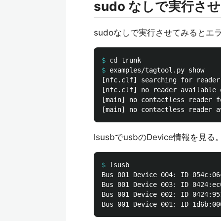
sudo なしで実行さ
sudoなしで実行させてみるとエ
$
cd 
$
[nfc.clf] searching for reader
[nfc.clf] no reader available 
[main] no contactless reader f
lsusbでusbのDevice情報を見る。「
$
Bus 001 Device 004: ID 054c:06
Bus 001 Device 003: ID 0424:ec
Bus 001 Device 002: ID 0424:95