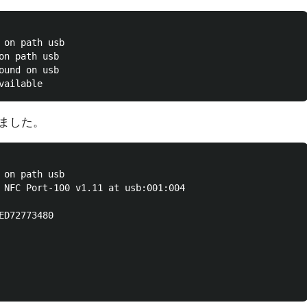
 on path usb

on path usb

ound on usb

しました。
 on path usb

 NFC Port-100 v1.11 at usb:001:004

D72773480
