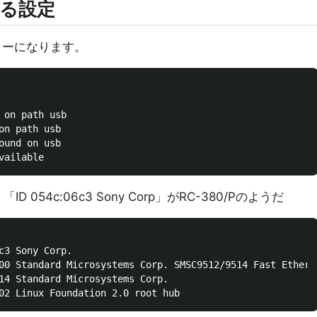
せる設定
ラーになります。
 on path usb

on path usb

ound on usb

ID 054c:06c3 Sony Corp」がRC-380/Pのようだ
c3 Sony Corp.

00 Standard Microsystems Corp. SMSC9512/9514 Fast Etherne
14 Standard Microsystems Corp.
