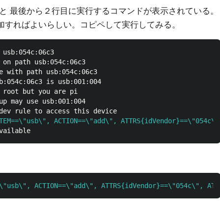
を見ると 最後から２行目に実行するコマンドが表示されている。
情報を付加すればよいらしい。コピペして実行してみる。
 on path usb:054c:06c3

e with path usb:054c:06c3

b:054c:06c3 is usb:001:004

 root but you are pi

up may use usb:001:004

TEM==\"usb\", ACTION==\"add\", ATTRS{idVendor}==\"054c\"
\"usb\", ACTION==\"add\", ATTRS{idVendor}==\"054c\", ATT