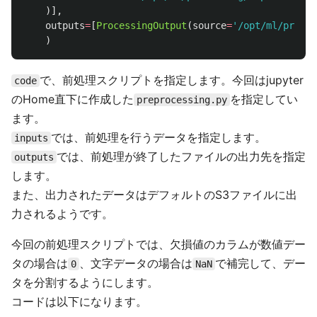
)],
outputs
=
[
ProcessingOutput
(
source
=
'
/opt/ml/proces
)
で、前処理スクリプトを指定します。今回はjupyter
code
のHome直下に作成した
を指定してい
preprocessing.py
ます。
では、前処理を行うデータを指定します。
inputs
では、前処理が終了したファイルの出力先を指定
outputs
します。
また、出力されたデータはデフォルトのS3ファイルに出
力されるようです。
今回の前処理スクリプトでは、欠損値のカラムが数値デー
タの場合は
、文字データの場合は
で補完して、デー
0
NaN
タを分割するようにします。
コードは以下になります。