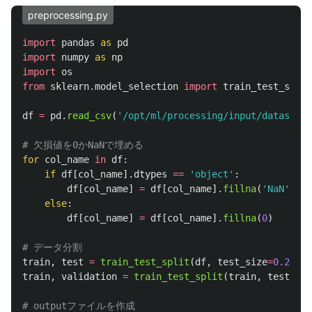
preprocessing.py
import
pandas
as
pd
import
numpy
as
np
import
os
from
sklearn.model_selection
import
train_test_split
df
=
pd
.
read_csv
(
'
/opt/ml/processing/input/dataset.c
for
col_name
in
df
:
if
df
[
col_name
].
dtypes
==
'
object
'
:
df
[
col_name
]
=
df
[
col_name
].
fillna
(
'
NaN
'
)
else
:
df
[
col_name
]
=
df
[
col_name
].
fillna
(
0
)
train
,
test
=
train_test_split
(
df
,
test_size
=
0.2
)
train
,
validation
=
train_test_split
(
train
,
test_siz