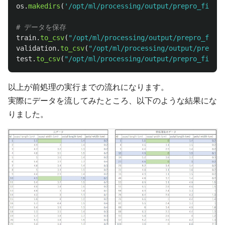
os
.
makedirs
(
'
/opt/ml/processing/output/prepro_file
'
,
train
.
to_csv
(
"
/opt/ml/processing/output/prepro_file/
validation
.
to_csv
(
"
/opt/ml/processing/output/prepro_
test
.
to_csv
(
"
/opt/ml/processing/output/prepro_file/t
以上が前処理の実行までの流れになります。
実際にデータを流してみたところ、以下のような結果にな
りました。