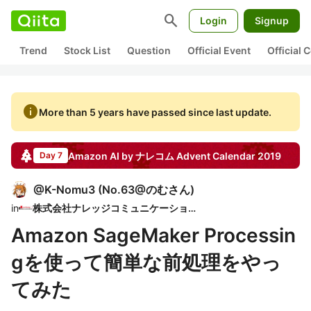
search
Login
Signup
Trend
Stock List
Question
Official Event
Official
info
More than 5 years have passed since last update.
Amazon AI by ナレコム
Advent Calendar
2019
Day 7
@
K-Nomu3
(
No.63@のむさん
)
in
株式会社ナレッジコミュニケーション
Amazon SageMaker Processin
gを使って簡単な前処理をやっ
てみた