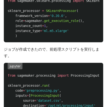
from
sagemaker.sklearn.processing
import
SKLearnProc
sklearn_processor
=
SKLearnProcessor
(
framework_version
=
'
0.20.0
'
,
role
=
sagemaker
.
get_execution_role
(),
instance_count
=
1
,
instance_type
=
'
ml.m5.xlarge
'
)
ジョブが作成できたので、前処理スクリプトを実行しま
す。
jupyter
from
sagemaker.processing
import
ProcessingInput
,
Pr
sklearn_processor
.
run
(
code
=
'
preprocessing.py
'
,
inputs
=
[
ProcessingInput
(
source
=
'
dataset.csv
'
,
destination
=
'
/opt/ml/processing/input
'