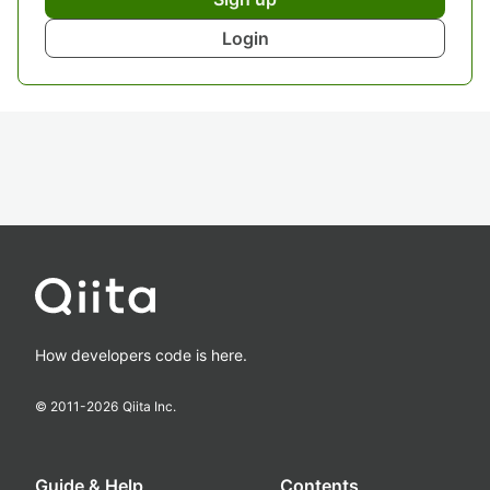
Login
How developers code is here.
© 2011-
2026
Qiita Inc.
Guide & Help
Contents