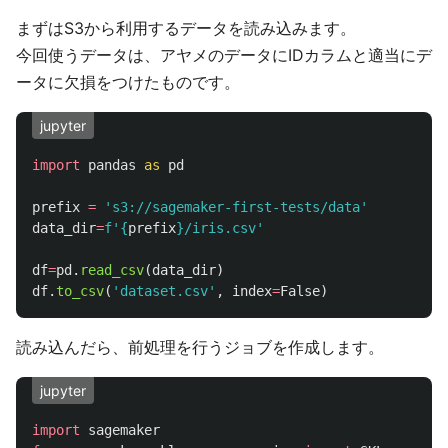
まずはS3から利用するデータを読み込みます。
今回使うデータは、アヤメのデータにIDカラムと適当にデ
ータに欠損をつけたものです。
jupyter
import
pandas
as
pd
prefix
=
'
s3://sagemaker-first-tests/data
'
data_dir
=
f
'
{
prefix
}
/iris.csv
'
df
=
pd
.
read_csv
(
data_dir
)
df
.
to_csv
(
'
dataset.csv
'
,
index
=
False
)
読み込んだら、前処理を行うジョブを作成します。
jupyter
import
sagemaker