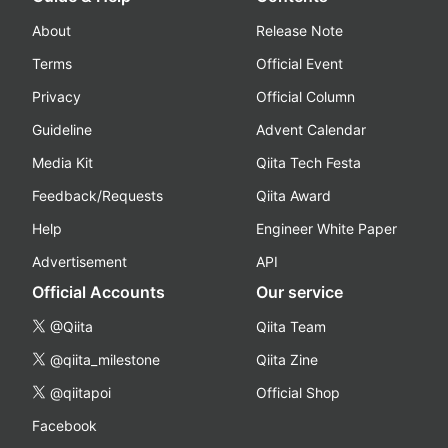
About
Release Note
Terms
Official Event
Privacy
Official Column
Guideline
Advent Calendar
Media Kit
Qiita Tech Festa
Feedback/Requests
Qiita Award
Help
Engineer White Paper
Advertisement
API
Official Accounts
Our service
@Qiita
Qiita Team
@qiita_milestone
Qiita Zine
@qiitapoi
Official Shop
Facebook