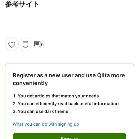
参考サイト
comment
0
Register as a new user and use Qiita more
conveniently
You get articles that match your needs
You can efficiently read back useful information
You can use dark theme
What you can do with signing up
Sign up