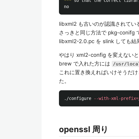
***
 so that the correct librar
libxml2 も古いのが認識されてい
さっきと同じ方法で pkg-coni
libxml2-2.0.pc を slink 
やはり xml2-config を変えな
brew で入れた方には
/usr/loca
これに置き換えればいけそうだけ
た。
./configure 
--with-xml-prefix
=
openssl 周り