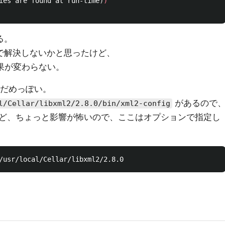
ies are found at run-time
)
)
る。
fg で解決しないかと思ったけど、
しても結果が変わらない。
いとだめっぽい。
があるので
l/Cellar/libxml2/2.8.0/bin/xml2-config
ど、ちょっと影響が怖いので、ここはオプションで指定し