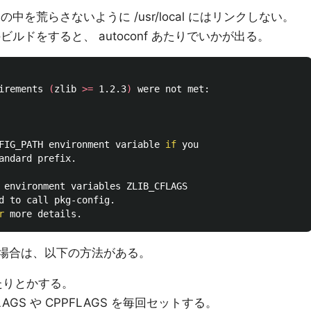
の中を荒らさないように /usr/local にはリンクしない。
のビルドをすると、 autoconf あたりでいかが出る。
irements 
(
zlib 
>=
 1.2.3
)
 were not met:

FIG_PATH environment variable 
if 
you

andard prefix.

 environment variables ZLIB_CFLAGS

d to call pkg-config.

r 
たい場合は、以下の方法がある。
置いたりとかする。
GS や CPPFLAGS を毎回セットする。