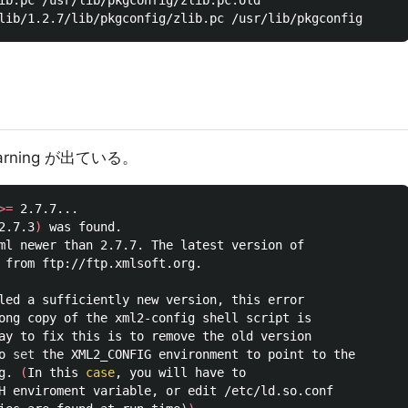
arning が出ている。
>=
2.7.3
)
o 
set 
g. 
(
In this 
case