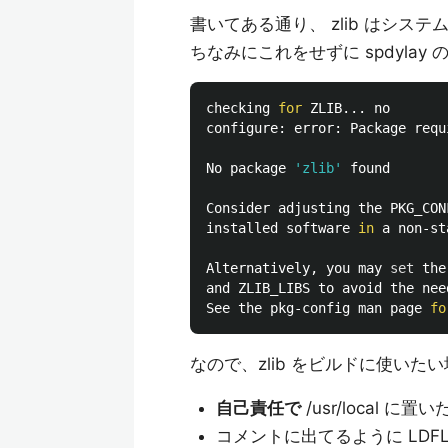
書いてある通り、 zlib はシステム
ちなみにこれをせずに spdylay 
checking 
for 
ZLIB... no

configure: error: Package requ
No package 
'zlib'
 found

Consider adjusting the PKG_CON
installed software 
in 
a non-st
Alternatively, you may 
set 
the
and ZLIB_LIBS to avoid the nee
See the pkg-config man page 
fo
なので、zlib をビルドに使い
自己責任で
/usr/local に
コメントに出てるように LDFLA