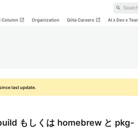
search
open_in_new
open_in_new
al Column
Organization
Qiita Careers
AI x Dev x Tea
ince last update.
 build もしくは homebrew と pkg-