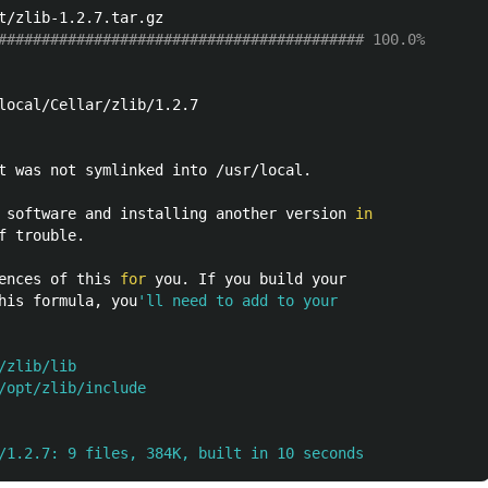
########################################## 100.0%
t was not symlinked into /usr/local.

 software and installing another version 
 trouble.

ences of this 
for 
you. If you build your

his formula, you
'll need to add to your

zlib/lib

/opt/zlib/include
