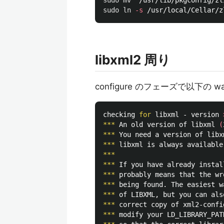
sudo mv
sudo ln
-s
libxml2 周り
configure のフェーズで以下の w
checking 
for 
libxml - version 
***
 An old version of libxml 
(
***
***
***
***
***
***
***
 of LIBXML, but you can als
***
 correct copy of xml2-confi
***