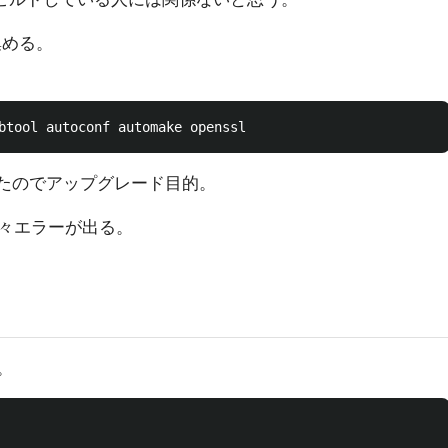
める。
は古かったのでアップグレード目的。
々エラーが出る。
。