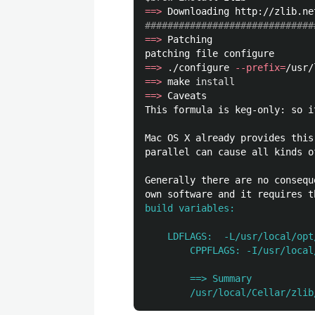
==>
##############################
==>
 Patching

==>
 ./configure 
--prefix
=
==>
 make 
install
==>
 Caveats

This formula is keg-only: so i
Mac OS X already provides this
parallel can cause all kinds of
Generally there are no consequ
own software and it requires t
build variables:

    LDFLAGS:  -L/usr/local/opt/
        CPPFLAGS: -I/usr/local
        ==> Summary
