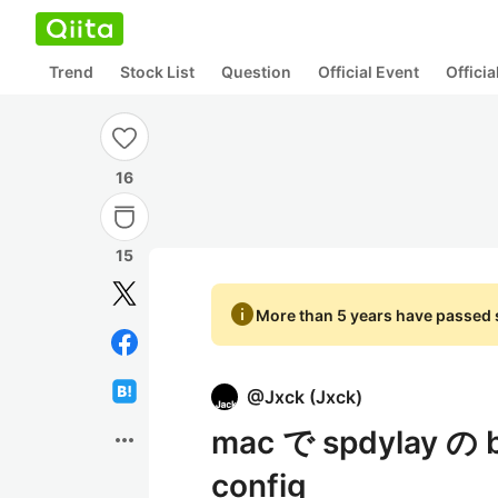
Trend
Stock List
Question
Official Event
Offici
16
15
info
More than 5 years have passed s
@
Jxck
(
Jxck
)
mac で spdylay の
more_horiz
config