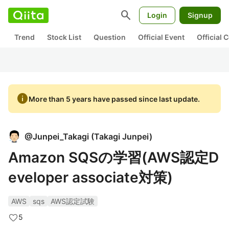
search
Login
Signup
Trend
Stock List
Question
Official Event
Official
info
More than 5 years have passed since last update.
@
Junpei_Takagi
(
Takagi Junpei
)
Amazon SQSの学習(AWS認定D
eveloper associate対策)
AWS
sqs
AWS認定試験
5