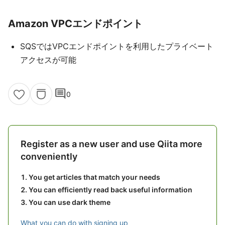
Amazon VPCエンドポイント
SQSではVPCエンドポイントを利用したプライベート
アクセスが可能
comment
0
Register as a new user and use Qiita more
conveniently
You get articles that match your needs
You can efficiently read back useful information
You can use dark theme
What you can do with signing up