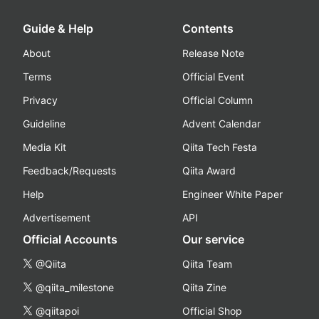
Guide & Help
Contents
About
Release Note
Terms
Official Event
Privacy
Official Column
Guideline
Advent Calendar
Media Kit
Qiita Tech Festa
Feedback/Requests
Qiita Award
Help
Engineer White Paper
Advertisement
API
Official Accounts
Our service
@Qiita
Qiita Team
@qiita_milestone
Qiita Zine
@qiitapoi
Official Shop