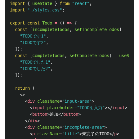
import
{
useState
}
from
"
react
"
;
import
"
./styles.css
"
;
export
const
Todo
=
()
=>
{
const
[
incompleteTodos
,
setIncompleteTodos
]
=
useS
"
TODOです1
"
,
"
TODOです2
"
,
]);
const
[
completeTodos
,
setCompleteTodos
]
=
useState
"
TODOでした1
"
,
"
TODOでした2
"
,
]);
return 
(
<>
<
div
className
=
"input-area"
>
<
input
placeholder
=
"TODOを入力"
></
input
>
<
button
>
追加
</
button
>
</
div
>
<
div
className
=
"incomplete-area"
>
<
p
className
=
"title"
>
未完了のTODO
</
p
>