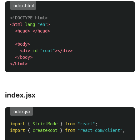
index.html
<!DOCTYPE html>
<html
lang=
"en"
>
<head>
</head>
<body>
<div
id=
"root"
></div>
</body>
</html>
index.jsx
index.jsx
import
{
StrictMode
}
from
"
react
"
;
import
{
createRoot
}
from
"
react-dom/client
"
;