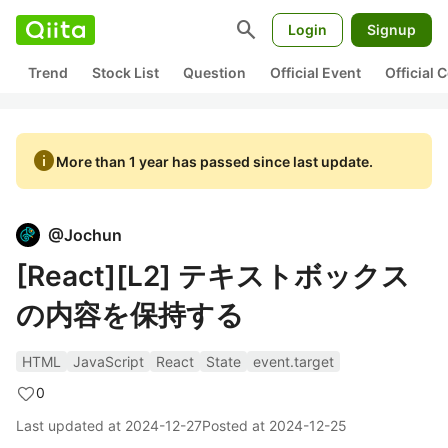
search
Login
Signup
Trend
Stock List
Question
Official Event
Official
info
More than 1 year has passed since last update.
@
Jochun
[React][L2] テキストボックス
の内容を保持する
HTML
JavaScript
React
State
event.target
0
Last updated at
2024-12-27
Posted at
2024-12-25