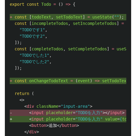
export
const
Todo
=
()
=>
{
+ 
const
[
todoText
,
setTodoText
]
=
useState
(
""
);
const
[
incompleteTodos
,
setIncompleteTodos
]
=
useS
"
TODOです1
"
,
"
TODOです2
"
,
]);
const
[
completeTodos
,
setCompleteTodos
]
=
useState
"
TODOでした1
"
,
"
TODOでした2
"
,
]);
+ 
const
onChangeTodoText
=
(
event
)
=>
setTodoText
(
ev
return 
(
<>
<
div
className
=
"input-area"
>
-       
<
input
placeholder
=
"TODOを入力"
></
input
>
+       
<
input
placeholder
=
"TODOを入力"
value
=
{
todoT
<
button
>
追加
</
button
>
</
div
>