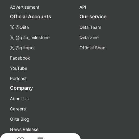
Advertisement
API
Official Accounts
Our service
@Qiita
Qiita Team
@qiita_milestone
Qiita Zine
@qiitapoi
Official Shop
Facebook
YouTube
Podcast
Company
About Us
Careers
Qiita Blog
News Release