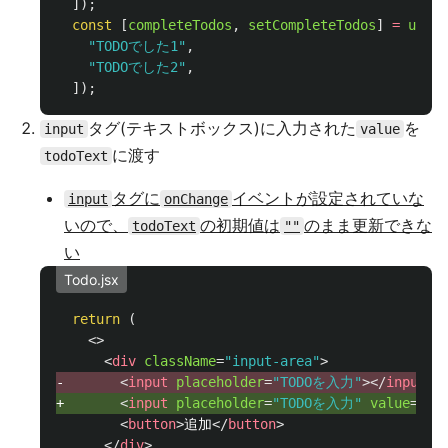
]);
const
[
completeTodos
,
setCompleteTodos
]
=
useSt
"
TODOでした1
"
,
"
TODOでした2
"
,
]);
タグ(テキストボックス)に入力された
を
input
value
に渡す
todoText
タグに
イベントが設定されていな
input
onChange
いので、
の初期値は
のまま更新できな
todoText
""
い
Todo.jsx
return
(
<>
<
div
className
=
"input-area"
>
-       
<
input
placeholder
=
"TODOを入力"
></
input
>
+       
<
input
placeholder
=
"TODOを入力"
value
=
{
to
<
button
>
追加
</
button
>
</
div
>