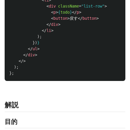
<
li
>
<
div
className
=
"list-row"
>
<
p
>
{
todo
}
</
p
>
<
button
>
戻す
</
button
>
</
div
>
</
li
>
);
})
}
</
ul
>
</
div
>
</>
);
};
解説
目的