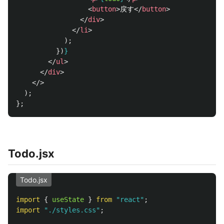
<
button
>
戻す
</
button
>
</
div
>
</
li
>
);
})
}
</
ul
>
</
div
>
</>
);
};
Todo.jsx
Todo.jsx
import
{
useState
}
from
"
react
"
;
import
"
./styles.css
"
;