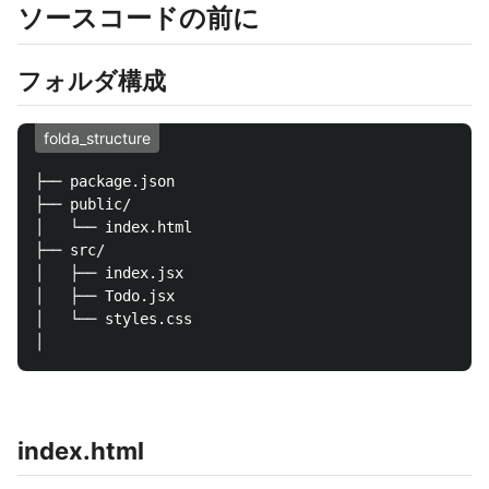
ソースコードの前に
フォルダ構成
folda_structure
├── package.json

├── public/

│   └── index.html

├── src/

│   ├── index.jsx

│   ├── Todo.jsx

│   └── styles.css

index.html