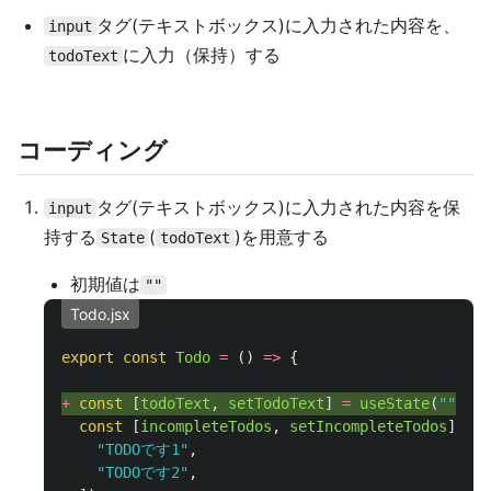
タグ(テキストボックス)に入力された内容を、
input
に入力（保持）する
todoText
コーディング
タグ(テキストボックス)に入力された内容を保
input
持する
(
)を用意する
State
todoText
初期値は
""
Todo.jsx
export
const
Todo
=
()
=>
{
+ 
const
[
todoText
,
setTodoText
]
=
useState
(
""
);
const
[
incompleteTodos
,
setIncompleteTodos
]
=
u
"
TODOです1
"
,
"
TODOです2
"
,