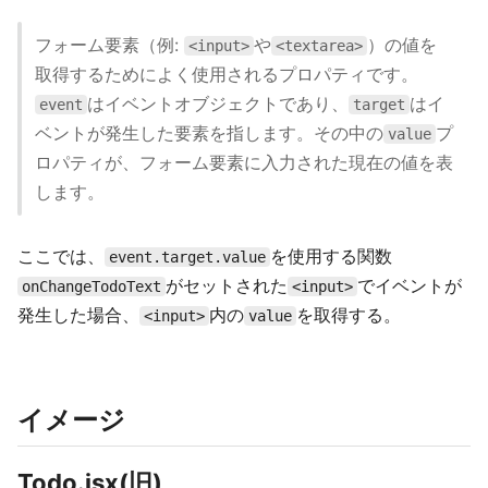
フォーム要素（例:
や
）の値を
<input>
<textarea>
取得するためによく使用されるプロパティです。
はイベントオブジェクトであり、
はイ
event
target
ベントが発生した要素を指します。その中の
プ
value
ロパティが、フォーム要素に入力された現在の値を表
します。
ここでは、
を使用する関数
event.target.value
がセットされた
でイベントが
onChangeTodoText
<input>
発生した場合、
内の
を取得する。
<input>
value
イメージ
Todo.jsx(旧)