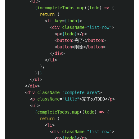
<
ul
>
{
incompleteTodos
.
map
((
todo
)
=>
{
return 
(
<
li
key
=
{
todo
}
>
<
div
className
=
"list-row"
>
<
p
>
{
todo
}
</
p
>
<
button
>
完了
</
button
>
<
button
>
削除
</
button
>
</
div
>
</
li
>
);
})
}
</
ul
>
</
div
>
<
div
className
=
"complete-area"
>
<
p
className
=
"title"
>
完了のTODO
</
p
>
<
ul
>
{
completeTodos
.
map
((
todo
)
=>
{
return 
(
<
li
>
<
div
className
=
"list-row"
>
<
p
>
{
todo
}
</
p
>