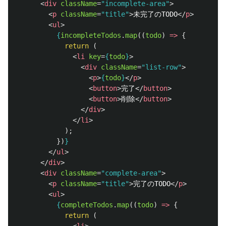
<
div
className
=
"incomplete-area"
>
<
p
className
=
"title"
>
未完了のTODO
</
p
>
<
ul
>
{
incompleteTodos
.
map
((
todo
)
=>
{
return 
(
<
li
key
=
{
todo
}
>
<
div
className
=
"list-row"
>
<
p
>
{
todo
}
</
p
>
<
button
>
完了
</
button
>
<
button
>
削除
</
button
>
</
div
>
</
li
>
);
})
}
</
ul
>
</
div
>
<
div
className
=
"complete-area"
>
<
p
className
=
"title"
>
完了のTODO
</
p
>
<
ul
>
{
completeTodos
.
map
((
todo
)
=>
{
return 
(