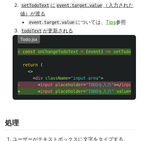
に
（入力された
setTodoText
event.target.value
値）が渡る
については、
Tips
参照
event.target.value
が更新される
todoText
Todo.jsx
+ 
const
onChangeTodoText
=
(
event
)
=>
setTodoText
return
(
<>
<
div
className
=
"input-area"
>
-       
<
input
placeholder
=
"TODOを入力"
></
input
>
+       
<
input
placeholder
=
"TODOを入力"
value
=
{
to
処理
ユーザーがテキストボックスに文字をタイプする