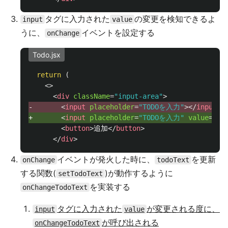
タグに入力された
の変更を検知できるよ
input
value
うに、
イベントを設定する
onChange
Todo.jsx
return
(
<>
<
div
className
=
"input-area"
>
-       
<
input
placeholder
=
"TODOを入力"
></
input
>
+       
<
input
placeholder
=
"TODOを入力"
value
=
{
to
<
button
>
追加
</
button
>
</
div
>
イベントが発火した時に、
を更新
onChange
todoText
する関数(
)が動作するように
setTodoText
を実装する
onChangeTodoText
タグに入力された
が変更される度に、
input
value
が呼び出される
onChangeTodoText