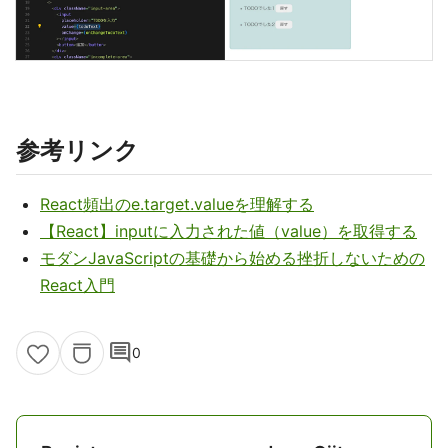
参考リンク
React頻出のe.target.valueを理解する
【React】inputに入力された値（value）を取得する
モダンJavaScriptの基礎から始める挫折しないための
React入門
comment
0