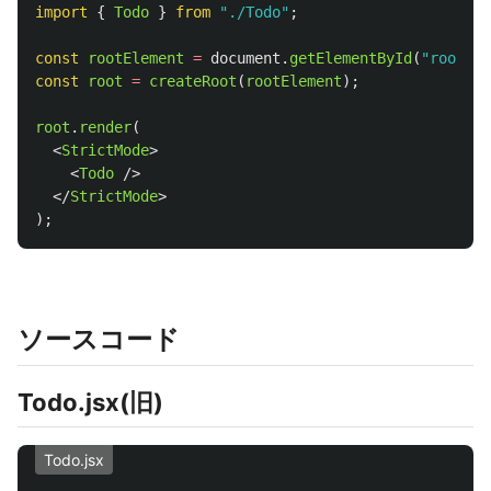
import
{
Todo
}
from
"
./Todo
"
;
const
rootElement
=
document
.
getElementById
(
"
root
"
);
const
root
=
createRoot
(
rootElement
);
root
.
render
(
<
StrictMode
>
<
Todo
/>
</
StrictMode
>
);
ソースコード
Todo.jsx(旧)
Todo.jsx