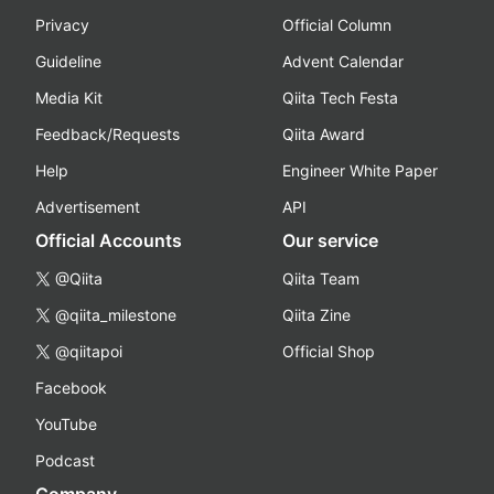
Privacy
Official Column
Guideline
Advent Calendar
Media Kit
Qiita Tech Festa
Feedback/Requests
Qiita Award
Help
Engineer White Paper
Advertisement
API
Official Accounts
Our service
@Qiita
Qiita Team
@qiita_milestone
Qiita Zine
@qiitapoi
Official Shop
Facebook
YouTube
Podcast