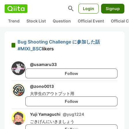
search
Login
Signup
Trend
Stock List
Question
Official Event
Official
Bug Shooting Challenge に参加した話
#MIXI_BSC
likers
@
usamaru33
Follow
@
zono0013
大学生のアウトプット用
Follow
Yuji Yamaguchi
@
yug1224
ごきげんにいきましょう