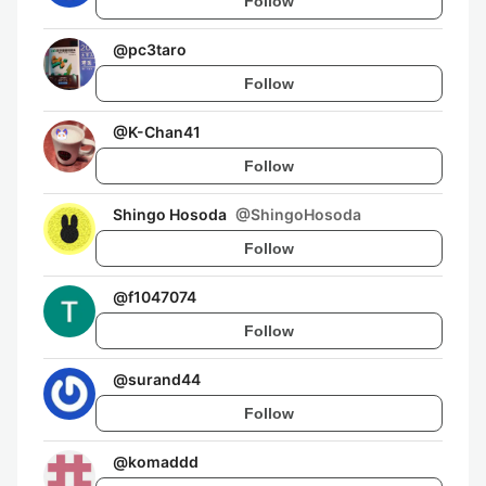
Follow
@
pc3taro
Follow
@
K-Chan41
Follow
Shingo Hosoda
@
ShingoHosoda
Follow
@
f1047074
Follow
@
surand44
Follow
@
komaddd