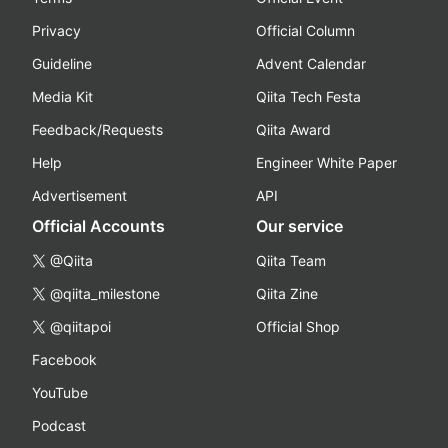
Privacy
Official Column
Guideline
Advent Calendar
Media Kit
Qiita Tech Festa
Feedback/Requests
Qiita Award
Help
Engineer White Paper
Advertisement
API
Official Accounts
Our service
@Qiita
Qiita Team
@qiita_milestone
Qiita Zine
@qiitapoi
Official Shop
Facebook
YouTube
Podcast