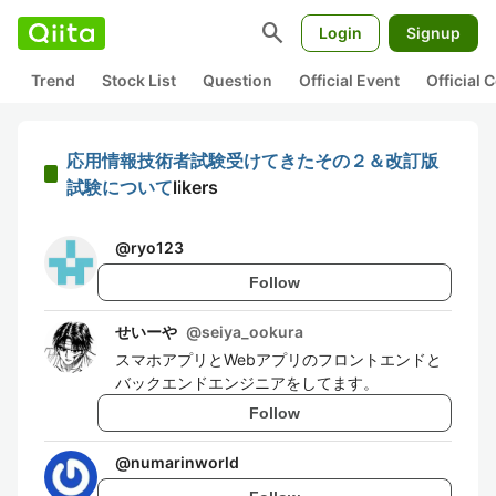
search
Login
Signup
Trend
Stock List
Question
Official Event
Official
応用情報技術者試験受けてきたその２＆改訂版
試験について
likers
@
ryo123
Follow
せいーや
@
seiya_ookura
スマホアプリとWebアプリのフロントエンドと
バックエンドエンジニアをしてます。
Follow
@
numarinworld