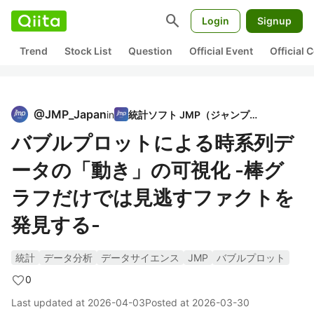
search
Login
Signup
Trend
Stock List
Question
Official Event
Official
@
JMP_Japan
in
統計ソフト JMP（ジャンプ）
バブルプロットによる時系列デ
ータの「動き」の可視化 -棒グ
ラフだけでは見逃すファクトを
発見する-
統計
データ分析
データサイエンス
JMP
バブルプロット
0
Last updated at
2026-04-03
Posted at
2026-03-30