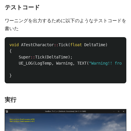
テストコード
ワーニングを出力するために以下のようなテストコードを
書いた
void
ATestCharactor
::
Tick
(
float
DeltaTime
)
{
Super
::
Tick
(
DeltaTime
);
UE_LOG
(
LogTemp
,
Warning
,
TEXT
(
"Warning!! from Te
}
実行