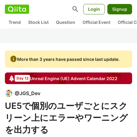
search
Login
Signup
Trend
Stock List
Question
Official Event
Official
info
More than 3 years have passed since last update.
Unreal Engine (UE)
Advent Calendar
2022
Day 12
@
JGS_Dev
UE5で個別のユーザごとにスク
リーン上にエラーやワーニング
を出力する