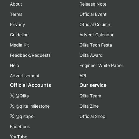
About
Release Note
Terms
Official Event
Privacy
Official Column
Guideline
Advent Calendar
Media Kit
Qiita Tech Festa
Feedback/Requests
Qiita Award
Help
Engineer White Paper
Advertisement
API
Official Accounts
Our service
@Qiita
Qiita Team
@qiita_milestone
Qiita Zine
@qiitapoi
Official Shop
Facebook
YouTube