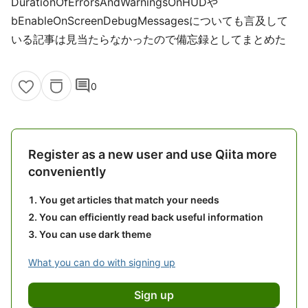
DurationOfErrorsAndWarningsOnHUDや
bEnableOnScreenDebugMessagesについても言及して
いる記事は見当たらなかったので備忘録としてまとめた
comment
0
Register as a new user and use Qiita more
conveniently
You get articles that match your needs
You can efficiently read back useful information
You can use dark theme
What you can do with signing up
Sign up