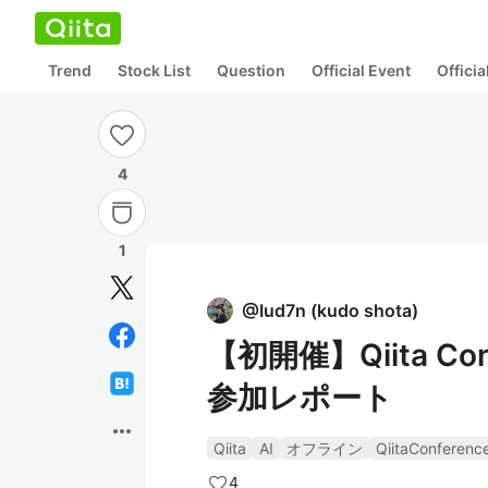
Trend
Stock List
Question
Official Event
Offici
4
1
@
Iud7n
(
kudo shota
)
【初開催】Qiita Co
参加レポート
more_horiz
Qiita
AI
オフライン
QiitaConferenc
4