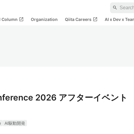
search
open_in_new
open_in_new
al Column
Organization
Qiita Careers
AI x Dev x Tea
nference 2026 アフターイベント
e
AI駆動開発