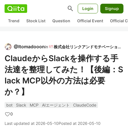
search
Login
Signup
Trend
Stock List
Question
Official Event
Official
@
Itomadooon
in
株式会社リンクアンドモチベーション
ClaudeからSlackを操作する手
法達を整理してみた！【後編：S
lack MCP以外の方法は必要
か？】
bot
Slack
MCP
AIエージェント
ClaudeCode
0
Last updated at
2026-05-10
Posted at
2026-05-10