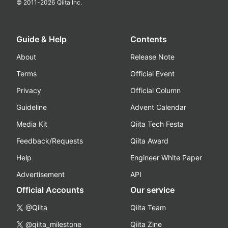
© 2011-
2026
Qiita Inc.
Guide & Help
Contents
About
Release Note
Terms
Official Event
Privacy
Official Column
Guideline
Advent Calendar
Media Kit
Qiita Tech Festa
Feedback/Requests
Qiita Award
Help
Engineer White Paper
Advertisement
API
Official Accounts
Our service
@Qiita
Qiita Team
@qiita_milestone
Qiita Zine