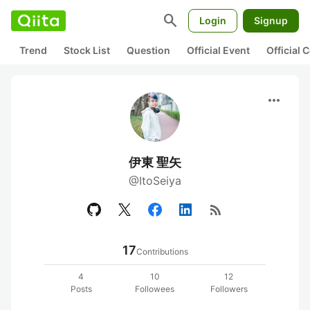
search
Login
Signup
Trend
Stock List
Question
Official Event
Official
more_horiz
伊東 聖矢
@ItoSeiya
rss_feed
17
Contributions
4
10
12
Posts
Followees
Followers