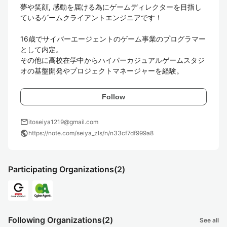
夢や笑顔, 感動を届ける為にゲームディレクターを目指し
ているゲームクライアントエンジニアです！

16歳でサイバーエージェントのゲーム事業のプログラマー
として内定。 

その他に高校在学中からハイパーカジュアルゲームスタジ
オの基盤開発やプロジェクトマネージャーを経験。
Follow
mail
itoseiya1219@gmail.com
public
https://note.com/seiya_zls/n/n33cf7df999a8
Participating Organizations
(2)
Following Organizations
(2)
See all