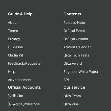
Guide & Help
Contents
About
Release Note
Terms
Official Event
Privacy
Official Column
Guideline
Advent Calendar
Media Kit
Qiita Tech Festa
Feedback/Requests
Qiita Award
Help
Engineer White Paper
Advertisement
API
Official Accounts
Our service
@Qiita
Qiita Team
@qiita_milestone
Qiita Zine