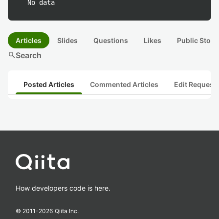
No data
Articles
Slides
Questions
Likes
Public Stock
search
Search
Posted Articles
Commented Articles
Edit Request
How developers code is here.
© 2011-
2026
Qiita Inc.