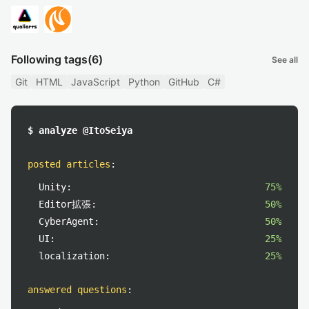
Following tags
(6)
See all
Git
HTML
JavaScript
Python
GitHub
C#
$ analyze @ItoSeiya
posted articles
:
Unity:
75%
Editor拡張:
50%
CyberAgent:
50%
UI:
25%
localization:
25%
answered questions
: