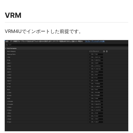
VRM
VRM4Uでインポートした前提です。