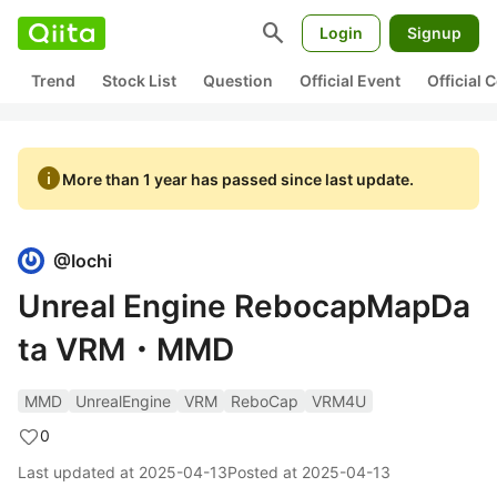
search
Login
Signup
Trend
Stock List
Question
Official Event
Official
info
More than 1 year has passed since last update.
@
Iochi
Unreal Engine RebocapMapDa
ta VRM・MMD
MMD
UnrealEngine
VRM
ReboCap
VRM4U
0
Last updated at
2025-04-13
Posted at
2025-04-13