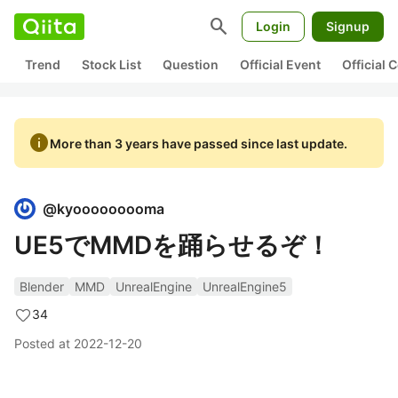
search
Login
Signup
Trend
Stock List
Question
Official Event
Official
info
More than 3 years have passed since last update.
@
kyooooooooma
UE5でMMDを踊らせるぞ！
Blender
MMD
UnrealEngine
UnrealEngine5
34
Posted at
2022-12-20