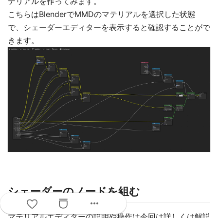
テリアルを作ってみます。
こちらはBlenderでMMDのマテリアルを選択した状態
で、シェーダーエディターを表示すると確認することがで
きます。
シェーダーのノードを組む
more_horiz
マテリアルエディターの説明や操作は今回は詳しくは解説