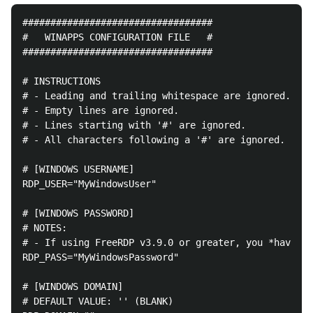
##################################

#   WINAPPS CONFIGURATION FILE   #

##################################

# INSTRUCTIONS

# - Leading and trailing whitespace are ignored.

# - Empty lines are ignored.

# - Lines starting with '#' are ignored.

# - All characters following a '#' are ignored.

# [WINDOWS USERNAME]

RDP_USER="MyWindowsUser"

# [WINDOWS PASSWORD]

# NOTES:

# - If using FreeRDP v3.9.0 or greater, you *have* t
RDP_PASS="MyWindowsPassword"

# [WINDOWS DOMAIN]

# DEFAULT VALUE: '' (BLANK)
