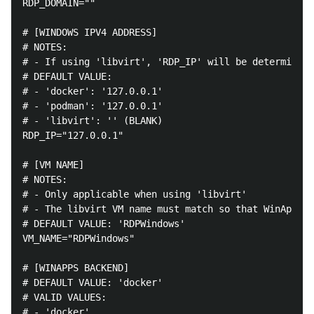
RDP_DOMAIN=""

# [WINDOWS IPV4 ADDRESS]

# NOTES:

# - If using 'libvirt', 'RDP_IP' will be determined 
# DEFAULT VALUE:

# - 'docker': '127.0.0.1'

# - 'podman': '127.0.0.1'

# - 'libvirt': '' (BLANK)

RDP_IP="127.0.0.1"

# [VM NAME]

# NOTES:

# - Only applicable when using 'libvirt'

# - The libvirt VM name must match so that WinApps c
# DEFAULT VALUE: 'RDPWindows'

VM_NAME="RDPWindows"

# [WINAPPS BACKEND]

# DEFAULT VALUE: 'docker'

# VALID VALUES:

# - 'docker'
