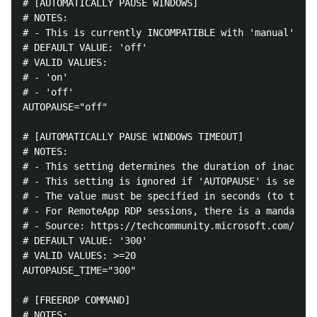
# [AUTOMATICALLY PAUSE WINDOWS]

# NOTES:

# - This is currently INCOMPATIBLE with 'manual'.

# DEFAULT VALUE: 'off'

# VALID VALUES:

# - 'on'

# - 'off'

AUTOPAUSE="off"

# [AUTOMATICALLY PAUSE WINDOWS TIMEOUT]

# NOTES:

# - This setting determines the duration of inactivi
# - This setting is ignored if 'AUTOPAUSE' is set to
# - The value must be specified in seconds (to the n
# - For RemoteApp RDP sessions, there is a mandatory
# - Source: https://techcommunity.microsoft.com/t5/s
# DEFAULT VALUE: '300'

# VALID VALUES: >=20

AUTOPAUSE_TIME="300"

# [FREERDP COMMAND]

# NOTES:
