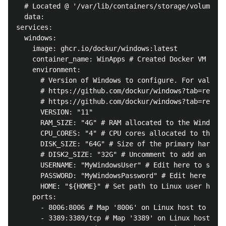
  # Located @ '/var/lib/containers/storage/volumes/w
  data:

services:

  windows:

    image: ghcr.io/dockur/windows:latest

    container_name: WinApps # Created Docker VM Name
    environment:

      # Version of Windows to configure. For valid o
      # https://github.com/dockur/windows?tab=readme
      # https://github.com/dockur/windows?tab=readme
      VERSION: "11"

      RAM_SIZE: "4G" # RAM allocated to the Windows 
      CPU_CORES: "4" # CPU cores allocated to the Wi
      DISK_SIZE: "64G" # Size of the primary hard di
      # DISK2_SIZE: "32G" # Uncomment to add an addi
      USERNAME: "MyWindowsUser" # Edit here to set a
      PASSWORD: "MyWindowsPassword" # Edit here to s
      HOME: "${HOME}" # Set path to Linux user home 
    ports:

      - 8006:8006 # Map '8006' on Linux host to '800
      - 3389:3389/tcp # Map '3389' on Linux host to 