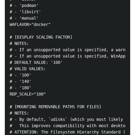
# - 'podman'

# - 'libvirt'

# - 'manual'

WAFLAVOR="docker"

# [DISPLAY SCALING FACTOR]

# NOTES:

# - If an unsupported value is specified, a warning 
# - If an unsupported value is specified, WinApps wi
# DEFAULT VALUE: '100'

# VALID VALUES:

# - '100'

# - '140'

# - '180'

RDP_SCALE="100"

# [MOUNTING REMOVABLE PATHS FOR FILES]

# NOTES:

# - By default, `udisks` (which you most likely have
#   This improves compatibility with most desktop en
# ATTENTION: The Filesystem Hierarchy Standard (FHS)