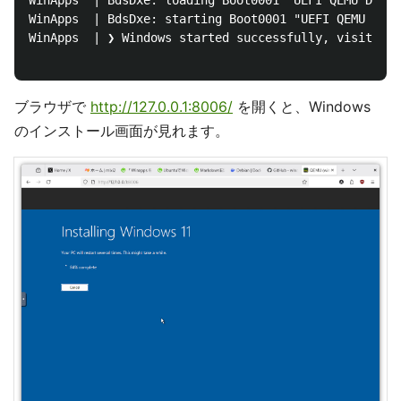
WinApps  | BdsDxe: loading Boot0001 "UEFI QEMU DVD-R
WinApps  | BdsDxe: starting Boot0001 "UEFI QEMU DVD-
WinApps  | ❯ Windows started successfully, visit htt
ブラウザで
http://127.0.0.1:8006/
を開くと、Windows
のインストール画面が見れます。