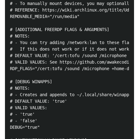
# - To manually mount devices, you may optionally us
# REFERENCE: https://wiki.archlinux.org/title/Udisks
REMOVABLE_MEDIA="/run/media"

# [ADDITIONAL FREERDP FLAGS & ARGUMENTS]

# NOTES:

# - You can try adding /network:lan to these flags i
#   If this does not work or if it does not work wit
# DEFAULT VALUE: '/cert:tofu /sound /microphone +hom
# VALID VALUES: See https://github.com/awakecoding/F
RDP_FLAGS="/cert:tofu /sound /microphone +home-drive
# [DEBUG WINAPPS]

# NOTES:

# - Creates and appends to ~/.local/share/winapps/wi
# DEFAULT VALUE: 'true'

# VALID VALUES:

# - 'true'

# - 'false'

DEBUG="true"
