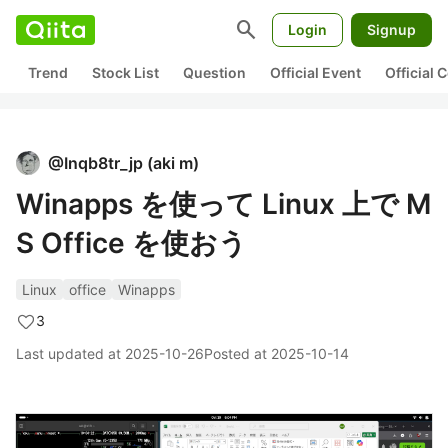
search
Login
Signup
Trend
Stock List
Question
Official Event
Official
@
Inqb8tr_jp
(
aki m
)
Winapps を使って Linux 上で M
S Office を使おう
Linux
office
Winapps
3
Last updated at
2025-10-26
Posted at
2025-10-14