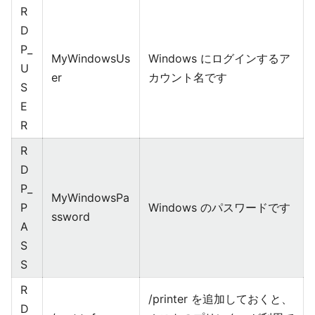
R
D
P_
MyWindowsUs
Windows にログインするア
U
er
カウント名です
S
E
R
R
D
P_
MyWindowsPa
P
Windows のパスワードです
ssword
A
S
S
R
/printer を追加しておくと、
D