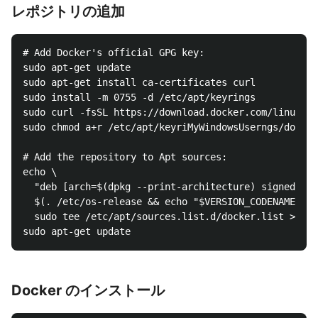
レポジトリの追加
# Add Docker's official GPG key:

sudo apt-get update

sudo apt-get install ca-certificates curl

sudo install -m 0755 -d /etc/apt/keyrings

sudo curl -fsSL https://download.docker.com/linux/de
sudo chmod a+r /etc/apt/keyriMyWindowsUserngs/docker
# Add the repository to Apt sources:

echo \

  "deb [arch=$(dpkg --print-architecture) signed-by=
  $(. /etc/os-release && echo "$VERSION_CODENAME") s
  sudo tee /etc/apt/sources.list.d/docker.list > /de
Docker のインストール