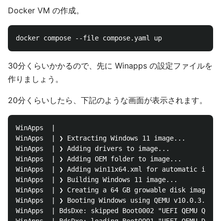
Docker VM の作成。
30分くらいかかるので、先に Winapps の設定ファイルを
作りましょう。
20分くらいしたら、下記のような画面が表示されます。
WinApps  | 

WinApps  | ❯ Extracting Windows 11 image...

WinApps  | ❯ Adding drivers to image...

WinApps  | ❯ Adding OEM folder to image...

WinApps  | ❯ Adding win11x64.xml for automatic insta
WinApps  | ❯ Building Windows 11 image...

WinApps  | ❯ Creating a 64 GB growable disk image in
WinApps  | ❯ Booting Windows using QEMU v10.0.3...

WinApps  | BdsDxe: skipped Boot0002 "UEFI QEMU QEMU 