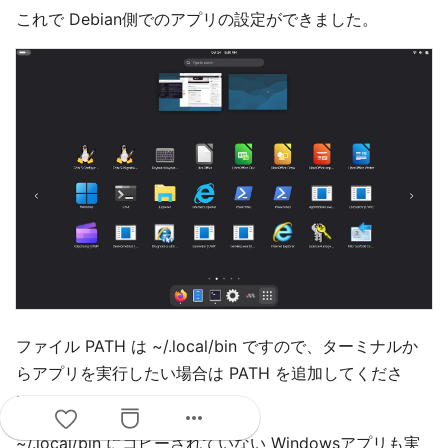
これで Debian側でのアプリの設定ができました。
ファイル PATH は ~/.local/bin ですので、ターミナルか
らアプリを実行したい場合は PATH を追加してくださ
い。
more_horiz
~/.local/bin にコピーされていない Windowsアプリも実