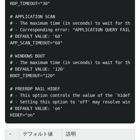
RDP_TIMEOUT="30"

# APPLICATION SCAN

# - The maximum time (in seconds) to wait for the sc
# - Corresponding error: "APPLICATION QUERY FAILURE"
# DEFAULT VALUE: '60'

APP_SCAN_TIMEOUT="60"

# WINDOWS BOOT

# - The maximum time (in seconds) to wait for the Wi
# DEFAULT VALUE: '120'

BOOT_TIMEOUT="120"

# FREERDP RAIL HIDEF

# - This option controls the value of the `hidef` op
# - Setting this option to 'off' may resolve window 
# DEFAULT VALUE: 'on'

-
デフォルト値
説明