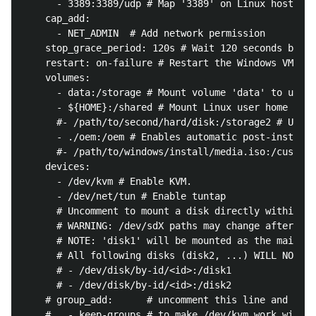
      - 3389:3389/udp # Map '3389' on Linux host to 
    cap_add:

      - NET_ADMIN  # Add network permission

    stop_grace_period: 120s # Wait 120 seconds befor
    restart: on-failure # Restart the Windows VM if 
    volumes:

      - data:/storage # Mount volume 'data' to use a
      - ${HOME}:/shared # Mount Linux user home dire
      #- /path/to/second/hard/disk:/storage2 # Uncom
      - ./oem:/oem # Enables automatic post-install 
      #- /path/to/windows/install/media.iso:/custom.
    devices:

      - /dev/kvm # Enable KVM.

      - /dev/net/tun # Enable tuntap

      # Uncomment to mount a disk directly within th
      # WARNING: /dev/sdX paths may change after reb
      # NOTE: 'disk1' will be mounted as the main dr
      # All following disks (disk2, ...) WILL NOT BE
      # - /dev/disk/by-id/<id>:/disk1

      # - /dev/disk/by-id/<id>:/disk2

    # group_add:      # uncomment this line and the 