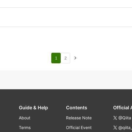
navigate_next
1
2
Guide & Help
Contents
Official
About
Release Note
@Qiita
Terms
Official Event
@qiita