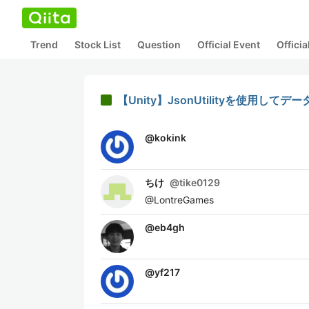
Trend
Stock List
Question
Official Event
Offici
【Unity】JsonUtilityを使用
@
kokink
ちけ
@
tike0129
@LontreGames
@
eb4gh
@
yf217