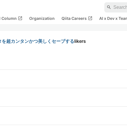
search
open_in_new
open_in_new
al Column
Organization
Qiita Careers
AI x Dev x Tea
してデータを超カンタンかつ美しくセーブする
likers