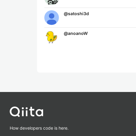
@
satoshi3d
@
anoanoW
How developers code is here.