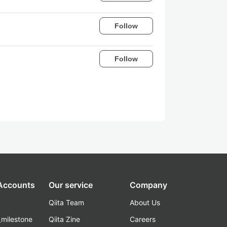
Follow
Follow
 Accounts
Our service
Company
Qiita Team
About Us
_milestone
Qiita Zine
Careers