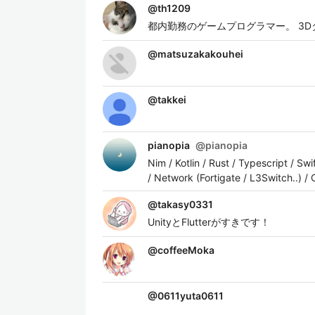
@
th1209
都内勤務のゲームプログラマー。 3D
@
matsuzakakouhei
@
takkei
pianopia
@
pianopia
Nim / Kotlin / Rust / Typescript / Sw
/ Network (Fortigate / L3Switch..) / 
@
takasy0331
UnityとFlutterがすきです！
@
coffeeMoka
@
0611yuta0611