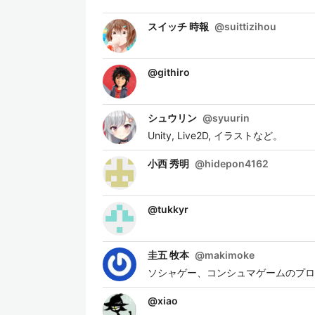
スイッチ 時報
@
suittizihou
@
githiro
シュウリン
@
syuurin
Unity, Live2D, イラストなど。
小西 秀明
@
hidepon4162
@
tukkyr
圭五 牧本
@
makimoke
ソシャゲー、コンシュマゲームのプログ
@
xiao