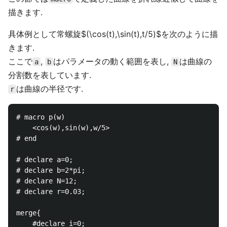
描きます.
具体例として常螺旋$(\cos(t),\sin(t),t/5)$を次のように描
きます.
ここで
,
はパラメータの動く範囲を表し,
は曲線の
a
b
N
分割数を表しています.
は曲線の半径です.
r
# macro p(w)

    <cos(w),sin(w),w/5>

# end

# declare a=0;

# declare b=2*pi;

# declare N=12;

# declare r=0.03;

merge{

    #declare i=0;
