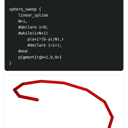
sphere_sweep {

    linear_spline

    N+1,

    #declare i=0;

    #while(i<N+1)

        p(a+i*(b-a)/N),r

        #declare i=i+1;

    #end

    pigment{rgb<1,0,0>}
