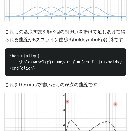
これらの基底関数を$n$個の制御点を掛けて足しあげて得
られる曲線がBスプライン曲線$\boldsymbol{p}(t)$です.
\begin{align}

	\boldsymbol{p}(t)=\sum_{i=1}^n f_i(t)\boldsymbol{a}_i

これをDesmosで描いたものが次の曲線です.