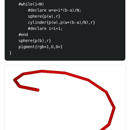
    #while(i<N)

        #declare w=a+i*(b-a)/N;

        sphere{p(w),r}

        cylinder{p(w),p(w+(b-a)/N),r}

        #declare i=i+1;

    #end

    sphere{p(b),r}

    pigment{rgb<1,0,0>}
