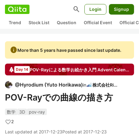
search
Login
Signup
Trend
Stock List
Question
Official Event
Official
info
More than 5 years have passed since last update.
POV-Rayによる数学お絵かき入門
Advent Calendar
20
Day 14
@
Hyrodium
(
Yuto Horikawa
)
in
株式会社Rist
POV-Rayでの曲線の描き方
数学
3D
pov-ray
2
Last updated at
2017-12-23
Posted at
2017-12-23