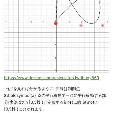
https://www.desmos.com/calculator/1wdbuoy859
上gifを見れば分かるように, 曲線は制御点
$\boldsymbol{a}_i$の平行移動で一緒に平行移動する部
分(実線 $t\in [3,5]$ )と変形する部分(点線 $t\notin
[3,5]$ )に分かれます.