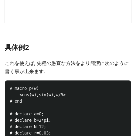
具体例2
これを使えば, 先程の愚直な方法をより簡潔に次のように
書く事が出来ます.
# macro p(w)

    <cos(w),sin(w),w/5>

# end

# declare a=0;

# declare b=2*pi;

# declare N=12;

# declare r=0.03;
