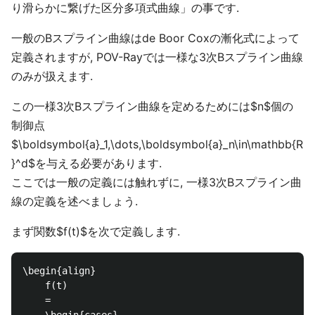
り滑らかに繋げた区分多項式曲線」の事です.
一般のBスプライン曲線はde Boor Coxの漸化式によって
定義されますが, POV-Rayでは一様な3次Bスプライン曲線
のみが扱えます.
この一様3次Bスプライン曲線を定めるためには$n$個の
制御点
$\boldsymbol{a}_1,\dots,\boldsymbol{a}_n\in\mathbb{R
}^d$を与える必要があります.
ここでは一般の定義には触れずに, 一様3次Bスプライン曲
線の定義を述べましょう.
まず関数$f(t)$を次で定義します.
\begin{align}

	f(t)

	=
