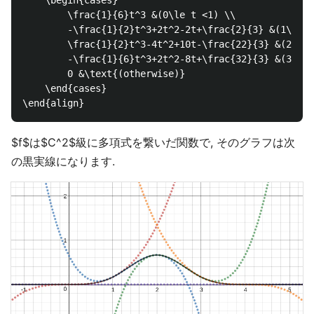
	\begin{cases}

		\frac{1}{6}t^3 &(0\le t <1) \\

		-\frac{1}{2}t^3+2t^2-2t+\frac{2}{3} &(1\le t <2) \\

		\frac{1}{2}t^3-4t^2+10t-\frac{22}{3} &(2\le t <3) \\

		-\frac{1}{6}t^3+2t^2-8t+\frac{32}{3} &(3\le t <4) \\

		0 &\text{(otherwise)}

	\end{cases}

$f$は$C^2$級に多項式を繋いだ関数で, そのグラフは次
の黒実線になります.