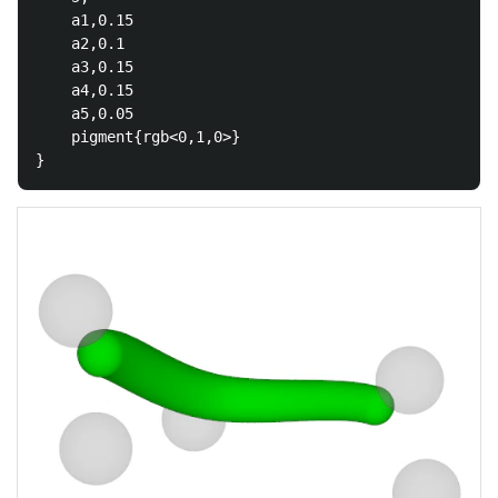
    a1,0.15

    a2,0.1

    a3,0.15

    a4,0.15

    a5,0.05

    pigment{rgb<0,1,0>}
