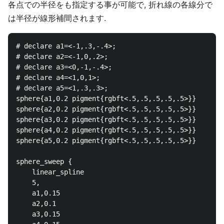
各点での半径をも指定する事が可能で, 折れ線の各線分で
は半径が線形補間されます.
# declare a1=<-1,.3,-.4>;

# declare a2=<-1,0,.2>;

# declare a3=<0,-1,-.4>;

# declare a4=<1,0,1>;

# declare a5=<1,.3,.3>;

sphere{a1,0.2 pigment{rgbft<.5,.5,.5,.5,.5>}}

sphere{a2,0.2 pigment{rgbft<.5,.5,.5,.5,.5>}}

sphere{a3,0.2 pigment{rgbft<.5,.5,.5,.5,.5>}}

sphere{a4,0.2 pigment{rgbft<.5,.5,.5,.5,.5>}}

sphere{a5,0.2 pigment{rgbft<.5,.5,.5,.5,.5>}}

sphere_sweep {

    linear_spline

    5,

    a1,0.15

    a2,0.1

    a3,0.15
