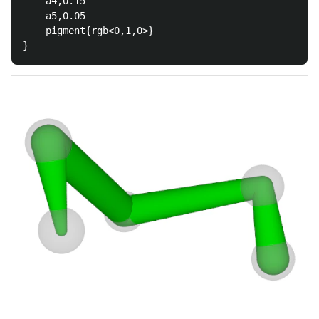
    a4,0.15

    a5,0.05

    pigment{rgb<0,1,0>}
