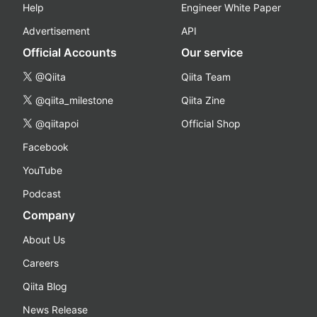
Help
Engineer White Paper
Advertisement
API
Official Accounts
Our service
@Qiita
Qiita Team
@qiita_milestone
Qiita Zine
@qiitapoi
Official Shop
Facebook
YouTube
Podcast
Company
About Us
Careers
Qiita Blog
News Release