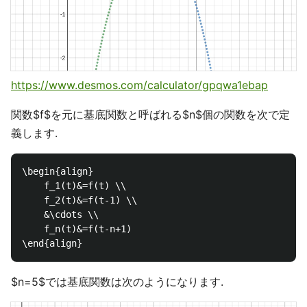
https://www.desmos.com/calculator/gpqwa1ebap
関数$f$を元に基底関数と呼ばれる$n$個の関数を次で定
義します.
\begin{align}

	f_1(t)&=f(t) \\

	f_2(t)&=f(t-1) \\

	&\cdots \\

	f_n(t)&=f(t-n+1)

$n=5$では基底関数は次のようになります.