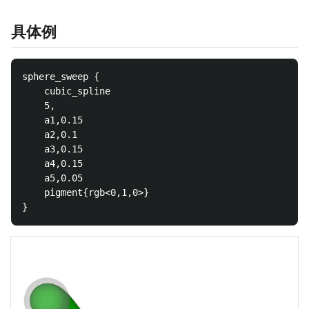
具体例
sphere_sweep {

    cubic_spline

    5,

    a1,0.15

    a2,0.1

    a3,0.15

    a4,0.15

    a5,0.05

    pigment{rgb<0,1,0>}
