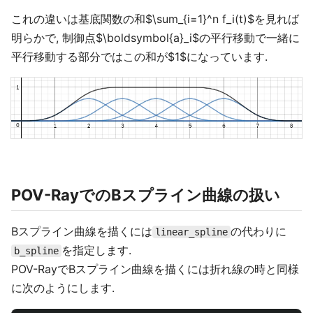
これの違いは基底関数の和$\sum_{i=1}^n f_i(t)$を見れば
明らかで, 制御点$\boldsymbol{a}_i$の平行移動で一緒に
平行移動する部分ではこの和が$1$になっています.
POV-RayでのBスプライン曲線の扱い
Bスプライン曲線を描くには
の代わりに
linear_spline
を指定します.
b_spline
POV-RayでBスプライン曲線を描くには折れ線の時と同様
に次のようにします.