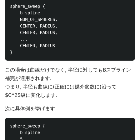
sphere_sweep {

	b_spline

	NUM_OF_SPHERES,

	CENTER, RADIUS,

	CENTER, RADIUS,

	...

	CENTER, RADIUS

この場合は曲線だけでなく, 半径に対してもBスプライン
補完が適用されます.
つまり, 半径も曲線に(正確には媒介変数に)沿って
$C^2$級に変化します.
次に具体例を挙げます.
sphere_sweep {

    b_spline

    5,
