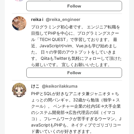
Follow
reika i
@
reika_engineer
プログラミング初心者です。 エンジニア転職を
目指してPHPを中心に、プログラミングスクー
ル「TECH QUEST」で学習しております。 最
近、JavaScriptやvim、Vue.jsも学び始めまし
た。 日々の学習のアウトプットをしていきま
す。 QiitaもTwitterも気軽にフォローして頂けた
ら嬉しいです。 宜しくお願いいたします。
Follow
けこ
@
keikorilakkuma
PHPとSQLが好きなアニオタ兼ジャニオタ＋ち
ょっとの間バンギャ。32歳から勉強（独学＋ス
クール）。 ベンチャー企業の社内SE→大手企業
のシステム開発部→広告代理店のSE（イマコ
コ）。フレームワークが苦手すぎるウーマン。J
avaScriptもPHPも、ネイティブでゴリゴリコー
ド書いていくのが好きすぎます。