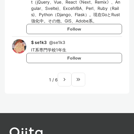
t（jQuery、Vue、React《Next、Remix》、An
gular、Svelte)、ExcelVBA、Perl、Ruby（Rail
s)、Python（Django、Flask）。現在GoとRust
強化中。その他、GIS、Adobe系。
Follow
$ se1k3
@
se1k3
IT系専門学校1年生
Follow
navigate_next
keyboard_double_arrow_right
1
/
6