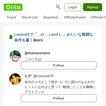
search
Login
Signup
Trend
Stock List
Question
Official Event
Official
Laravel5で「.. or ...) and (..」みたいな複雑な
条件を書く
likers
@
mamanmama
こんにちは。
Follow
ヒデ
@
hideya670
自分のメモとして残すついでに誰かのなんかの
ヒントになればと思って､勉強したことを極稀に
アウトプット
Follow