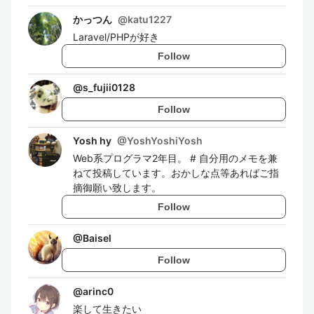
かっつん
@
katu1227
Laravel/PHPが好き
Follow
@
s_fujii0128
Follow
Yosh hy
@
YoshYoshiYosh
Web系プログラマ2年目。 # 自分用のメモを兼
ねて投稿しています。おかしな点等あればご指
摘御願い致します。
Follow
@
Baisel
Follow
@
arinc0
楽して生きたい