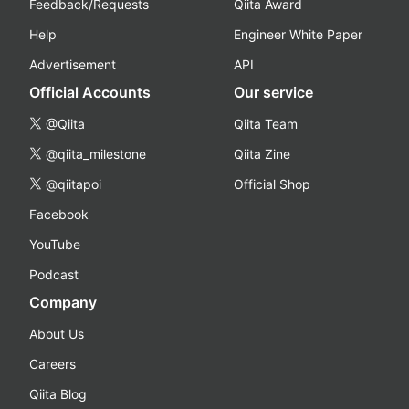
Feedback/Requests
Qiita Award
Help
Engineer White Paper
Advertisement
API
Official Accounts
Our service
@Qiita
Qiita Team
@qiita_milestone
Qiita Zine
@qiitapoi
Official Shop
Facebook
YouTube
Podcast
Company
About Us
Careers
Qiita Blog