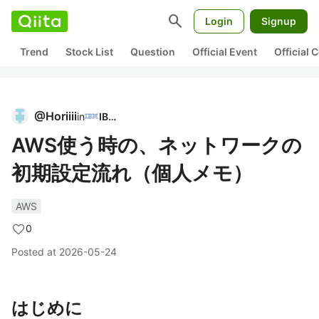
search
Login
Signup
Trend
Stock List
Question
Official Event
Official
@
Horiiii
in
IBM
AWS使う時の、ネットワークの
初期設定流れ（個人メモ）
AWS
0
Posted at
2026-05-24
はじめに