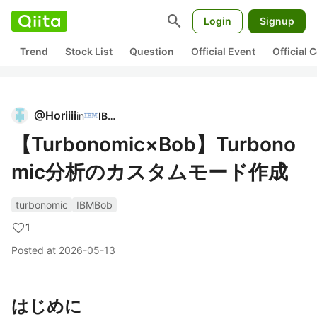
search
Login
Signup
Trend
Stock List
Question
Official Event
Official
@
Horiiii
in
IBM
【Turbonomic×Bob】Turbono
mic分析のカスタムモード作成
turbonomic
IBMBob
1
Posted at
2026-05-13
はじめに