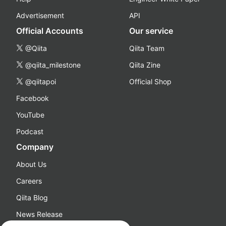
Advertisement
API
Official Accounts
Our service
@Qiita
Qiita Team
@qiita_milestone
Qiita Zine
@qiitapoi
Official Shop
Facebook
YouTube
Podcast
Company
About Us
Careers
Qiita Blog
News Release