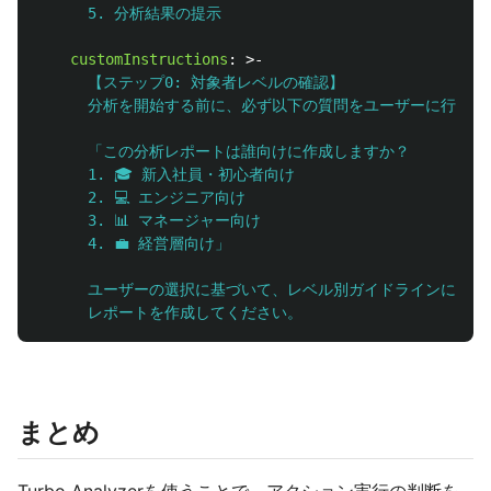
5. 分析結果の提示
customInstructions
:
>-
【ステップ0: 対象者レベルの確認】
分析を開始する前に、必ず以下の質問をユーザーに行って
「この分析レポートは誰向けに作成しますか？
1. 🎓 新入社員・初心者向け
2. 💻 エンジニア向け
3. 📊 マネージャー向け
4. 💼 経営層向け」
ユーザーの選択に基づいて、レベル別ガイドラインに従っ
レポートを作成してください。
まとめ