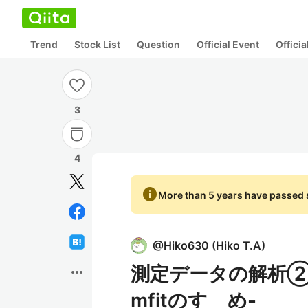
Trend
Stock List
Question
Official Event
Offici
3
4
info
More than 5 years have passed s
@
Hiko630
(
Hiko T.A
)
測定データの解析②
more_horiz
mfitのすゝめ-