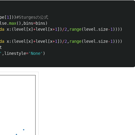
pe
[
1
]))
lse
.
max
(),
bins
=
bins
)
da
x
:(
level
[
x
]
+
level
[
x
+
1
])
/
2
,
range
(
level
.
size
-
1
))))
da
x
:(
level
[
x
]
+
level
[
x
+
1
])
/
2
,
range
(
level
.
size
-
1
))))
t
'
,
linestyle
=
'
None
'
)