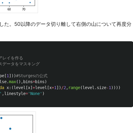
した。50以降のデータ切り離して右側の山について再度分
pe
[
1
]))
lse
.
max
(),
bins
=
bins
)
da
x
:(
level
[
x
]
+
level
[
x
+
1
])
/
2
,
range
(
level
.
size
-
1
))))
'
,
linestyle
=
'
None
'
)