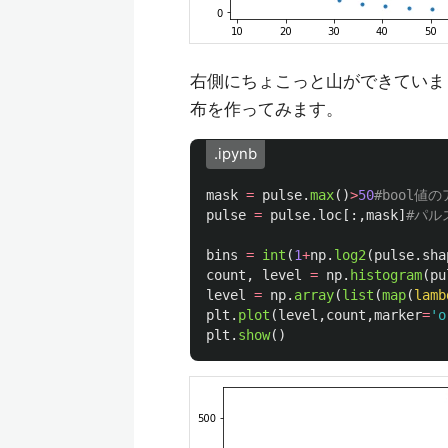
右側にちょこっと山ができていま
布を作ってみます。
.ipynb
mask
=
pulse
.
max
()
>
50
pulse
=
pulse
.
loc
[:,
mask
]
bins
=
int
(
1
+
np
.
log2
(
pulse
.
sha
count
,
level
=
np
.
histogram
(
pu
level
=
np
.
array
(
list
(
map
(
lamb
plt
.
plot
(
level
,
count
,
marker
=
'
o
plt
.
show
()