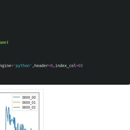
ame
(
ngine
=
'
python
'
,
header
=
0
,
index_col
=
0
)