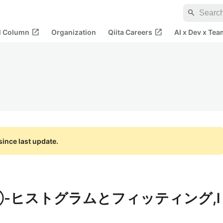
search
open_in_new
open_in_new
al Column
Organization
Qiita Careers
AI x Dev x Tea
ince last update.
-ヒストグラムとフィッティング,l