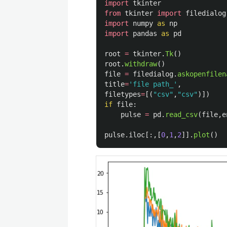
import
tkinter
from
tkinter
import
filedialog
import
numpy
as
np
import
pandas
as
pd
root
=
tkinter
.
Tk
()
root
.
withdraw
()
file
=
filedialog
.
askopenfilen
title
=
'
file path_
'
,
filetypes
=
[(
"
csv
"
,
"
csv
"
)])
if
file
:
pulse
=
pd
.
read_csv
(
file
,
e
pulse
.
iloc
[:,[
0
,
1
,
2
]].
plot
()