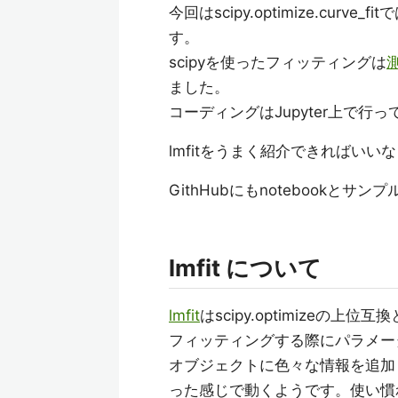
今回はscipy.optimize.cur
す。
scipyを使ったフィッティングは
ました。
コーディングはJupyter上で行っ
lmfitをうまく紹介できればいい
GithHubにもnotebookとサ
lmfit について
lmfit
はscipy.optimizeの上
フィッティングする際にパラメー
オブジェクトに色々な情報を追加し
った感じで動くようです。使い慣れ