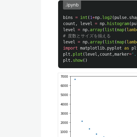
.ipynb
bins
=
int
(
1
+
np
.
log2
(
pulse
.
sha
count
,
level
=
np
.
histogram
(
pu
level
=
np
.
array
(
list
(
map
(
lamb
level
=
np
.
array
(
list
(
map
(
lamb
import
matplotlib.pyplot
as
pl
plt
.
plot
(
level
,
count
,
marker
=
'
.
plt
.
show
()