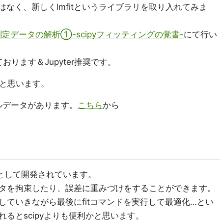
ve_fitではなく、新しくlmfitというライブラリを取り入れてみま
測定データの解析①-scipyフィッティングの覚書-
にて行い
ております＆Jupyter推奨です。
なと思います。
ンプルデータがあります。
こちら
から
位互換として開発されています。
タを拘束したり、誤差に重みづけをすることができます。
ていきながら最後にfitコマンドを実行して最適化…とい
るとscipyよりも便利かと思います。