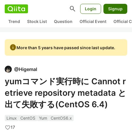
search
Login
Signup
Trend
Stock List
Question
Official Event
Official
info
More than 5 years have passed since last update.
@
Higemal
yumコマンド実行時に Cannot r
etrieve repository metadata と
出て失敗する(CentOS 6.4)
Linux
CentOS
Yum
CentOS6.x
17