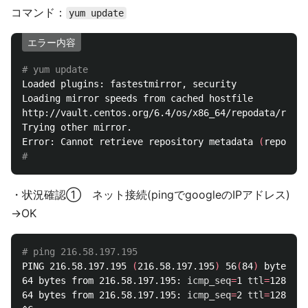
コマンド：
yum update
エラー内容
# yum update
Loaded plugins: fastestmirror, security

Loading mirror speeds from cached hostfile

http://vault.centos.org/6.4/os/x86_64/repodata/repom
Trying other mirror.

Error: Cannot retrieve repository metadata 
(
repomd.x
#
・状況確認① ネット接続(pingでgoogleのIPアドレス)
→OK
# ping 216.58.197.195
PING 216.58.197.195 
(
216.58.197.195
)
 56
(
84
)
 bytes of
64 bytes from 216.58.197.195: 
icmp_seq
=
1 
ttl
=
128 
tim
64 bytes from 216.58.197.195: 
icmp_seq
=
2 
ttl
=
128 
tim