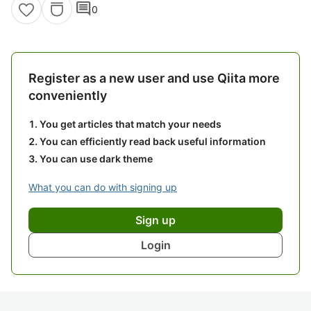
comment
0
Register as a new user and use Qiita more
conveniently
You get articles that match your needs
You can efficiently read back useful information
You can use dark theme
What you can do with signing up
Sign up
Login