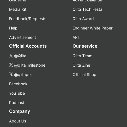
Media Kit
Qiita Tech Festa
Feedback/Requests
Qiita Award
Help
Engineer White Paper
Advertisement
API
Official Accounts
Our service
@Qiita
Qiita Team
@qiita_milestone
Qiita Zine
@qiitapoi
Official Shop
Facebook
YouTube
Podcast
Company
About Us