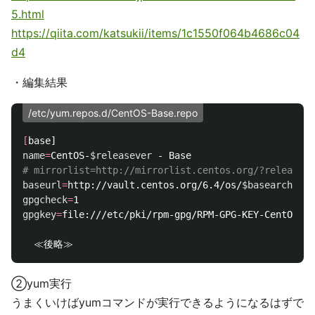
5.html
https://qiita.com/katsukii/items/1c1550f064b4686c04
d4
・編集結果
/etc/yum.repos.d/CentOS-Base.repo
[
name
=
CentOS-
$releasever
# mirrorlist=http://mirrorlist.centos.org/?release=$
baseurl
=
http://vault.centos.org/6.4/os/
$basearch
gpgcheck
=
gpgkey
=
file:///etc/pki/rpm-gpg/RPM-GPG-KEY-CentOS-

②yum実行
うまくいけばyumコマンドが実行できるようになるはずで