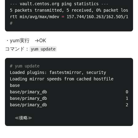
---
 vault.centos.org ping statistics 
---
5 packets transmitted, 5 received, 0% packet loss, 
t
rtt min/avg/max/mdev 
=
# 
・yum実行 →OK
コマンド：
yum update
# yum update
Loaded plugins: fastestmirror, security

Loading mirror speeds from cached hostfile

base                                                
base/primary_db                                0% 
[
base/primary_db                                1% 
[
base/primary_db                                2% 
[=