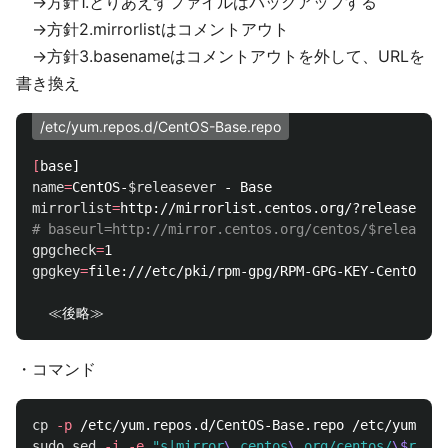
→方針1.とりあえずファイルはバックアップする
→方針2.mirrorlistはコメントアウト
→方針3.basenameはコメントアウトを外して、URLを
書き換え
/etc/yum.repos.d/CentOS-Base.repo
[
name
=
CentOS-
$releasever
mirrorlist
=
http://mirrorlist.centos.org/?release
=
$re
# baseurl=http://mirror.centos.org/centos/$releaseve
gpgcheck
=
gpgkey
=
file:///etc/pki/rpm-gpg/RPM-GPG-KEY-CentOS-6

・コマンド
cp
-p
sudo sed
-i
-e
"s|mirror
\.
centos
\.
org/centos/
\$
relea