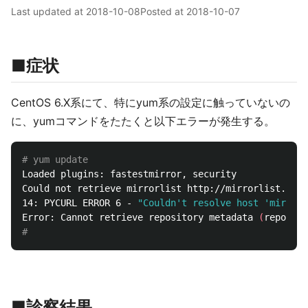
Last updated at
2018-10-08
Posted at
2018-10-07
■症状
CentOS 6.X系にて、特にyum系の設定に触っていないの
に、yumコマンドをたたくと以下エラーが発生する。
# yum update
Loaded plugins: fastestmirror, security

Could not retrieve mirrorlist http://mirrorlist.cent
14: PYCURL ERROR 6 - 
"Couldn't resolve host 'mirror
Error: Cannot retrieve repository metadata 
(
repomd.x
#
■診察結果