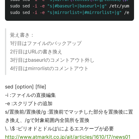
sudo sed
-i
-e
"s|#baseurl=|baseurl=|g"
sudo sed
-i
-e
"s|mirrorlist=|#mirrorlist=|g"
覚え書き：
1行目はファイルのバックアップ
2行目はURLの書き換え
3行目はbaseurlのコメントアウト外し
4行目はmirrorlistのコメントアウト
sed [option] [file]
-i :ファイルの直接編集
-e :スクリプトの追加
s/置換前/置換後/g :置換前でマッチした部分を置換後に置
き換え、/gで対象範囲内全箇所を置換
\. \$ :ピリオドとドルは\によるエスケープが必要
http://www.atmarkit.co.jp/ait/articles/1610/17/news01