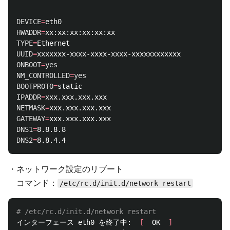
DEVICE
=
HWADDR
=
TYPE
=
UUID
=
ONBOOT
=
NM_CONTROLLED
=
BOOTPROTO
=
IPADDR
=
NETMASK
=
GATEWAY
=
DNS1
=
DNS2
=
・ネットワーク設定のリブート
コマンド：
/etc/rc.d/init.d/network restart
# /etc/rc.d/init.d/network restart
インターフェース eth0 を終了中:  
[
  OK  
]