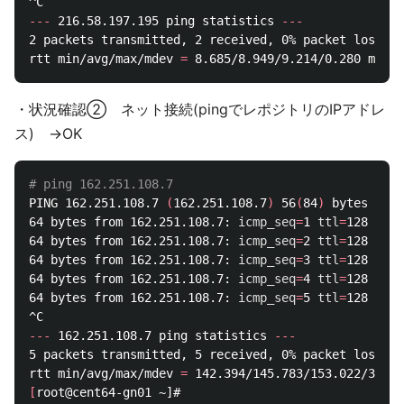
---
 216.58.197.195 ping statistics 
---
2 packets transmitted, 2 received, 0% packet loss, 
t
rtt min/avg/max/mdev 
=
・状況確認② ネット接続(pingでレポジトリのIPアドレ
ス) →OK
# ping 162.251.108.7
PING 162.251.108.7 
(
162.251.108.7
)
 56
(
84
)
 bytes of d
64 bytes from 162.251.108.7: 
icmp_seq
=
1 
ttl
=
128 
time
64 bytes from 162.251.108.7: 
icmp_seq
=
2 
ttl
=
128 
time
64 bytes from 162.251.108.7: 
icmp_seq
=
3 
ttl
=
128 
time
64 bytes from 162.251.108.7: 
icmp_seq
=
4 
ttl
=
128 
time
64 bytes from 162.251.108.7: 
icmp_seq
=
5 
ttl
=
128 
time
---
 162.251.108.7 ping statistics 
---
5 packets transmitted, 5 received, 0% packet loss, 
t
rtt min/avg/max/mdev 
=
[