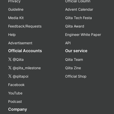
Privacy
Official Column
Guideline
Advent Calendar
Media Kit
Qiita Tech Festa
Feedback/Requests
Qiita Award
Help
Engineer White Paper
Advertisement
API
Official Accounts
Our service
@Qiita
Qiita Team
@qiita_milestone
Qiita Zine
@qiitapoi
Official Shop
Facebook
YouTube
Podcast
Company