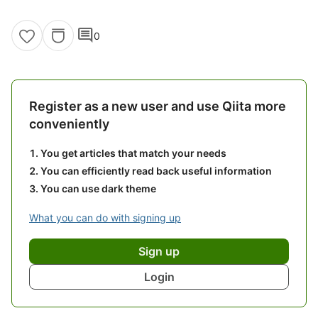
comment
0
Register as a new user and use Qiita more
conveniently
You get articles that match your needs
You can efficiently read back useful information
You can use dark theme
What you can do with signing up
Sign up
Login