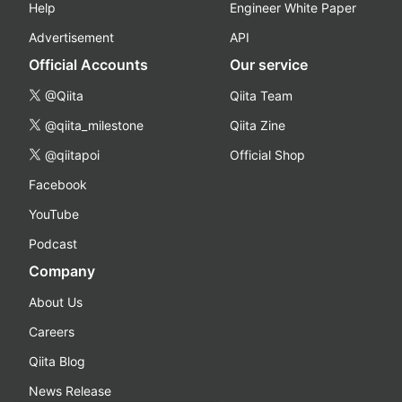
Help
Engineer White Paper
Advertisement
API
Official Accounts
Our service
@Qiita
Qiita Team
@qiita_milestone
Qiita Zine
@qiitapoi
Official Shop
Facebook
YouTube
Podcast
Company
About Us
Careers
Qiita Blog
News Release