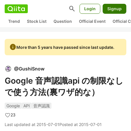
search
Login
Signup
Trend
Stock List
Question
Official Event
Official
info
More than 5 years have passed since last update.
@
GushiSnow
Google 音声認識api の制限なし
で使う方法(裏ワザ的な）
Google
API
音声認識
23
Last updated at
2015-07-01
Posted at
2015-07-01