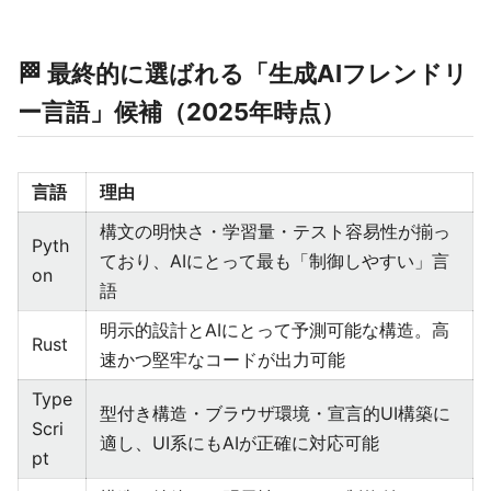
🏁 最終的に選ばれる「生成AIフレンドリ
ー言語」候補（2025年時点）
言語
理由
構文の明快さ・学習量・テスト容易性が揃っ
Pyth
ており、AIにとって最も「制御しやすい」言
on
語
明示的設計とAIにとって予測可能な構造。高
Rust
速かつ堅牢なコードが出力可能
Type
型付き構造・ブラウザ環境・宣言的UI構築に
Scri
適し、UI系にもAIが正確に対応可能
pt