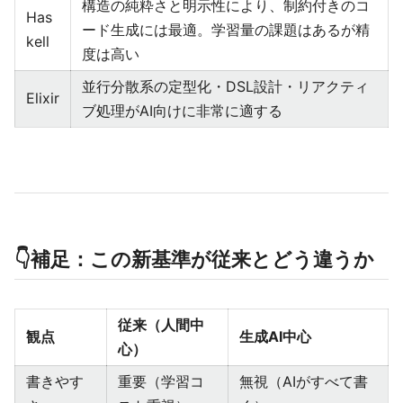
構造の純粋さと明示性により、制約付きのコ
Has
ード生成には最適。学習量の課題はあるが精
kell
度は高い
並行分散系の定型化・DSL設計・リアクティ
Elixir
ブ処理がAI向けに非常に適する
👇補足：この新基準が従来とどう違うか
従来（人間中
観点
生成AI中心
心）
書きやす
重要（学習コ
無視（AIがすべて書