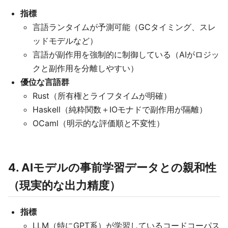
指標
言語ランタイムが予測可能（GCタイミング、スレ
ッドモデルなど）
言語が副作用を強制的に制御している（AIがロジッ
クと副作用を分離しやすい）
優位な言語群
Rust（所有権とライフタイムが明確）
Haskell（純粋関数＋IOモナドで副作用が隔離）
OCaml（明示的な評価順と不変性）
4. AIモデルの事前学習データとの親和性
（現実的な出力精度）
指標
LLM（特にGPT系）が学習しているコードコーパス