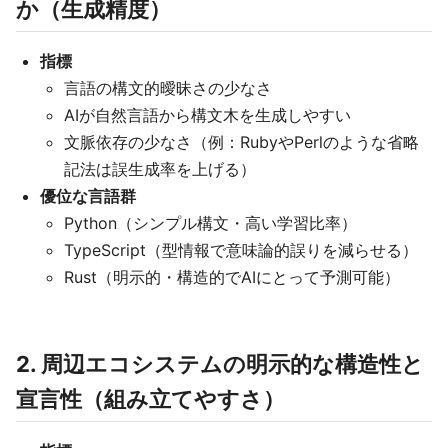
か（生成精度）
指標
言語の構文的曖昧さの少なさ
AIが自然言語から構文木を生成しやすい
文脈依存の少なさ（例：RubyやPerlのような省略
記法は誤生成率を上げる）
優位な言語群
Python（シンプル構文・高い学習比率）
TypeScript（型情報で意味論的誤りを減らせる）
Rust（明示的・構造的でAIにとって予測可能）
2. 周辺エコシステムの明示的な構造性と
宣言性（組み立てやすさ）