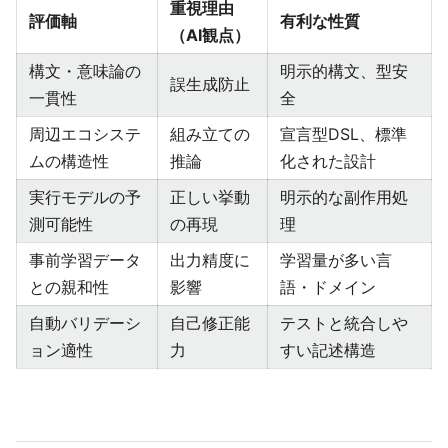
重視理由
評価軸
有利な性質
（AI観点）
構文・意味論の
明示的構文、型安
誤生成防止
一貫性
全
周辺エコシステ
組み立ての
宣言型DSL、標準
ムの構造性
推論
化された設計
実行モデルの予
正しい挙動
明示的な副作用処
測可能性
の再現
理
事前学習データ
出力精度に
学習量が多い言
との親和性
影響
語・ドメイン
自動バリデーシ
自己修正能
テストと統合しや
ョン適性
力
すい記述構造