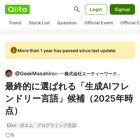
search
Login
Signup
Trend
Stock List
Question
Official Event
Official
info
More than 1 year has passed since last update.
@
GeekMasahiro
in
株式会社エーティーワークス
最終的に選ばれる「生成AIフレ
ンドリー言語」候補（2025年時
点）
Elixir
ポエム
プログラミング言語
5