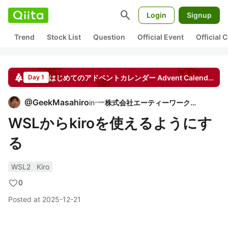
search
Login
Signup
Trend
Stock List
Question
Official Event
Official
はじめてのアドベントカレンダー
Advent Calendar
20
Day 1
@
GeekMasahiro
in
株式会社エーティーワークス
WSLからkiroを使えるようにす
る
WSL2
Kiro
0
Posted at
2025-12-21