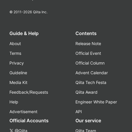
© 2011-
2026
Qiita Inc.
Guide & Help
Contents
About
Release Note
Terms
Official Event
Privacy
Official Column
Guideline
Advent Calendar
Media Kit
Qiita Tech Festa
Feedback/Requests
Qiita Award
Help
Engineer White Paper
Advertisement
API
Official Accounts
Our service
@Qiita
Qiita Team