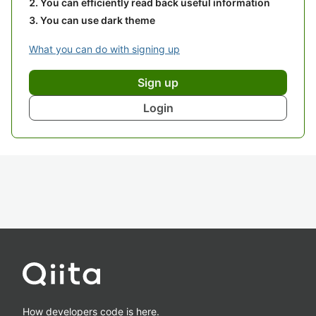
You can efficiently read back useful information
You can use dark theme
What you can do with signing up
Sign up
Login
How developers code is here.