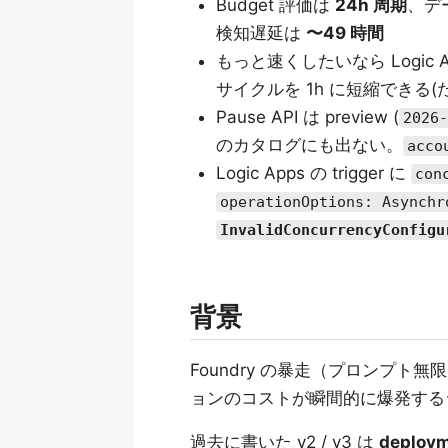
Budget 評価は
24h 周期
、デー
検知遅延は
〜49 時間
もっと速くしたいなら Logic Apps 
サイクルを 1h に短縮できる(
Pause API は preview (
2026-
のカタログにも出ない。
acco
Logic Apps の trigger に
con
operationOptions: Asynchr
InvalidConcurrencyConfigu
背景
Foundry の暴走（プロンプト無限
ョンのコストが瞬間的に爆発する
過去に書いた v2 / v3 は
deploy