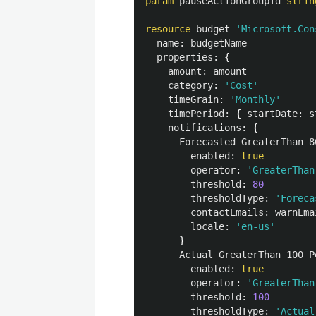
param
pauseActionGroupId
strin
resource
budget
'Microsoft.Con
name
:
budgetName
properties
:
{
amount
:
amount
category
:
'Cost'
timeGrain
:
'Monthly'
timePeriod
:
{
startDate
:
s
notifications
:
{
Forecasted_GreaterThan_8
enabled
:
true
operator
:
'GreaterThan
threshold
:
80
thresholdType
:
'Foreca
contactEmails
:
warnEma
locale
:
'en-us'
}
Actual_GreaterThan_100_P
enabled
:
true
operator
:
'GreaterThan
threshold
:
100
thresholdType
:
'Actual