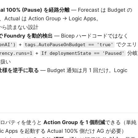
tual 100% (Pause) を経路分離
— Forecast は Budget の
ctual は Action Group → Logic Apps。
d から読まない設計
で Foundry を動的検出
— Bicep ハードコードではなく
+
でクエリ
enAI')
tags.AutoPauseOnBudget == 'true'
+
分岐
rency.runs=1
If deploymentState == 'Paused'
s 扱い
の仕様を逆手に取る
— Budget 通知は月 1 回だけ。Logic
ロパティを使うと
Action Group を 1 個削減
できる（単純
ic Apps を起動する Actual 100% 側だけ AG が必要）